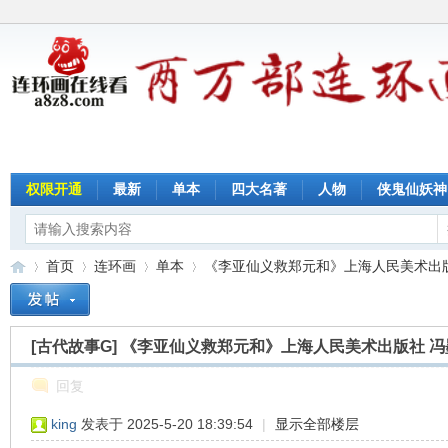
权限开通
最新
单本
四大名著
人物
侠鬼仙妖神
首页
连环画
单本
《李亚仙义救郑元和》上海人民美术出版社 
[古代故事G]
《李亚仙义救郑元和》上海人民美术出版社 冯墨
连
»
›
›
›
回复
king
发表于 2025-5-20 18:39:54
|
显示全部楼层