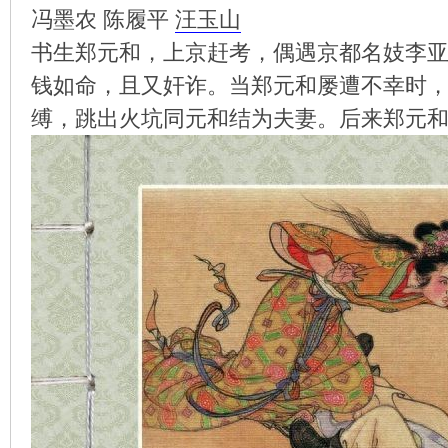
冯墨农 陈履平
汪玉山
书生郑元和，上京赶考，偶遇京都名妓李
钱如命，且又奸诈。当郑元和屡遭不幸时
环
缚，跳出火坑同元和结为夫妻。后来郑元
画