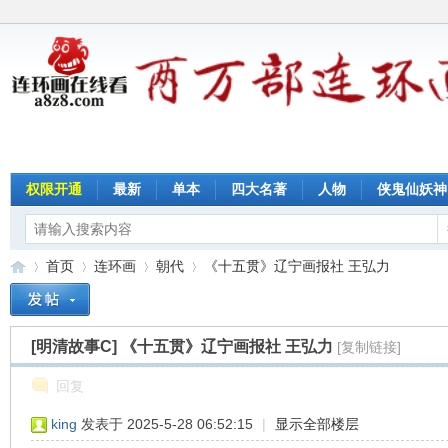
权限开通
最新
单本
四大名著
人物
侠鬼仙妖神
首页
连环画
朝代
《十五贯》辽宁画报社 王弘力
[明清故事C]
《十五贯》辽宁画报社 王弘力
[复制链接]
连
»
›
›
›
回复
king
发表于 2025-5-28 06:52:15
|
显示全部楼层