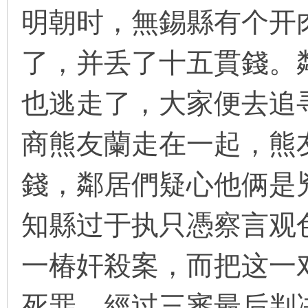
明朝时，無錫縣有个开肉
了，并丢了十五貫錢。
环
也逃走了，大家便去追
商熊友蘭走在一起，熊
錢，鄰居們疑心他俩是
画
知縣过于执只憑察言观
一椿奸殺案，而把这一
死罪。經过三審最后判