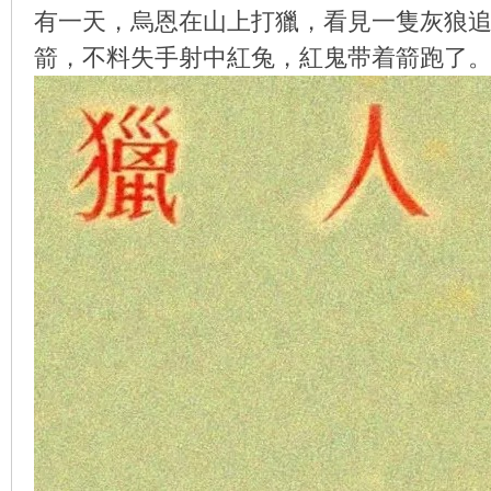
有一天，烏恩在山上打獵，看見一隻灰狼
箭，不料失手射中紅兔，紅鬼带着箭跑了
环
画