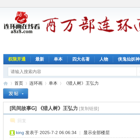
权限开通
最新
单本
四大名著
人物
侠鬼仙妖神
首页
连环画
单本
《猎人树》王弘力
[民间故事G]
《猎人树》王弘力
[复制链接]
连
»
›
›
›
回复
king
发表于 2025-7-2 06:06:34
|
显示全部楼层