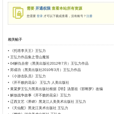
看
需要
开通权限
查看本站所有资源
您需要
登录
才可以下载或查看，没有账号？
注册
相关帖子
•
《托塔李天王》王弘力
•
王弘力作品集之雪山魔笛
•
04解仇合密（黑美出版社2012年7月）王弘力作品
•
郑成功（黑美出版社2010年3月）王弘力作品
•
《小游击队员》王弘力
•
《开不败的花朵》 王弘力 人美出版社
•
黄粱梦王弘力黑美出版社根据【明】汤显祖《邯郸梦》改编
•
解放战争故事《开不败的花朵》王弘力
•
辽西文艺《界碑》黑龙江人美美术出版社 王弘力
•
《天仙配》黑龙江美术出版社 王弘力