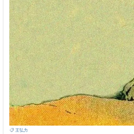
在
线
王弘力