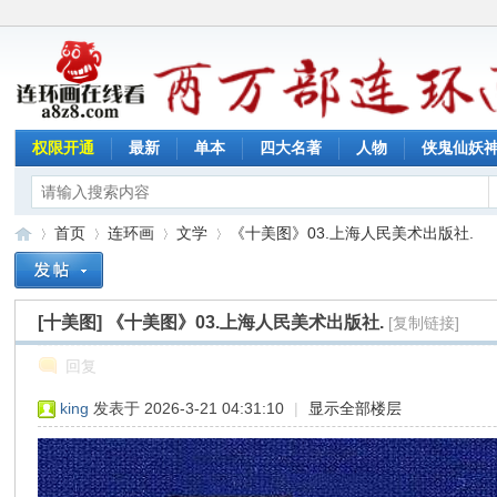
权限开通
最新
单本
四大名著
人物
侠鬼仙妖
首页
连环画
文学
《十美图》03.上海人民美术出版社.
[十美图]
《十美图》03.上海人民美术出版社.
[复制链接]
连
»
›
›
›
回复
king
发表于 2026-3-21 04:31:10
|
显示全部楼层