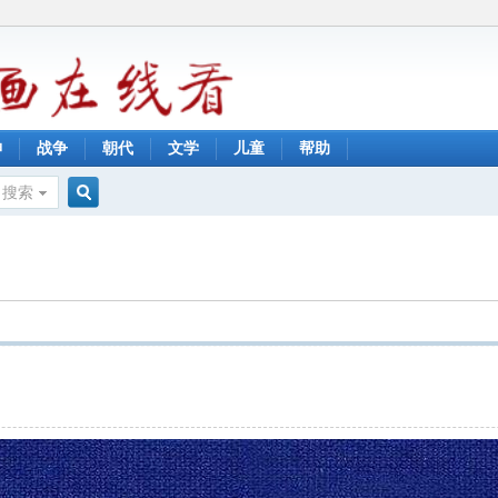
神
战争
朝代
文学
儿童
帮助
搜索
搜
索