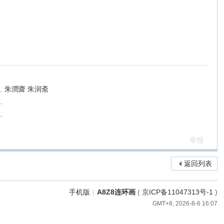
. 朱潤齋 朱润斋
.
.
举报
返回列表
手机版
|
A8Z8连环画
(
京ICP备11047313号-1
)
GMT+8, 2026-8-6 16:07