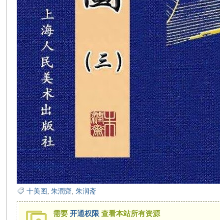
在
线
十美图
,
朱潤齋
,
朱润斋
看
需要
开通权限
查看本站所有资源