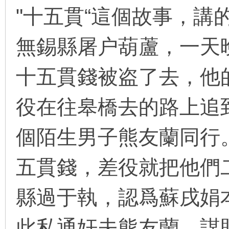
"十五貫“這個故事，講
無錫縣屠户葫蘆，一天
环
十五貫錢被盗了去，他
役在往皋橋去的路上追
個陌生男子熊友蘭同行
画
五貫錢，差役就把他們
縣過于執，認爲蘇戌娟
此私通奸夫熊友蘭，謀