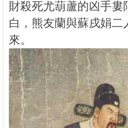
財殺死尤葫蘆的凶手婁
看
白，熊友蘭與蘇戌娟二
來。