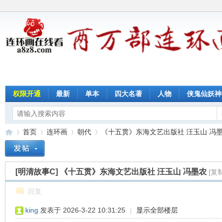
权限开通
最新
单本
四大名著
人物
侠鬼仙妖神
首页
连环画
朝代
《十五贯》东海文艺出版社 汪玉山 冯墨农 
[明清故事C]
《十五贯》东海文艺出版社 汪玉山 冯墨农
[复
连
»
›
›
›
回复
king
发表于 2026-3-22 10:31:25
|
显示全部楼层