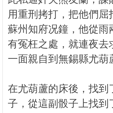
用重刑拷打，把他們屈
在
蘇州知府况鐘，他從雨
有冤枉之處，就連夜去
一面親自到無錫縣尤葫
线
在尤葫蘆的床後，找到
子，從這副骰子上找到