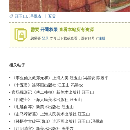
汪玉山
,
冯墨农
,
十五贯
需要
开通权限
查看本站所有资源
您需要
登录
才可以下载或查看，没有账号？
注册
相关帖子
•
《李亚仙义救郑元和》上海人美 汪玉山 冯墨农 陈履平
•
《十五贯》连环画出版社 汪玉山 冯墨农
•
官场现形记《傅二棒槌》新美术出版社 汪玉山
•
《四进士》上海人民美术出版社 汪玉山
•
《毛遂自荐》新美术出版社 汪玉山
•
《走马荐诸葛》上海人民美术出版社 汪玉山
•
《孙悟空大破平顶山》连环画出版社 汪玉山 冯墨农
•
《江阴哨官》新美术出版社 冯墨农