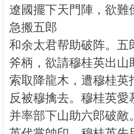
遼國擺下天門陣，欲難
急搬五郎
环
和余太君帮助破阵。五
斧柄，欲請穆桂英出山
索取降龍木，遭穆桂英
画
反被穆擒去。穆桂英愛
并率部下山助六郎破敵
英代掌帥印。穆桂英先