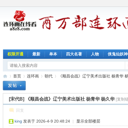
权限开通
最新
单本
四大名著
人物
侠鬼仙妖神
首页
连环画
朝代
《顺昌会战》辽宁美术出版社 杨青华 杨久华
[宋代B]
《顺昌会战》辽宁美术出版社 杨青华 杨久华
[复制链
连
»
›
›
›
回复
king
发表于 2026-4-9 20:48:24
|
显示全部楼层