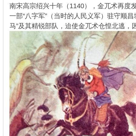
南宋高宗绍兴十年（1140），金兀术再
一部“八字军”（当时的人民义军）驻守顺
马”及其精锐部队，迫使金兀术仓惶北逃，
环
画