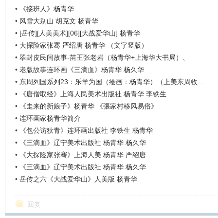
看
•
《接班人》杨青华
•
风雪大别山 胡克文 杨青华
•
[岳传][人美美术][06][大战爱华山] 杨青华
•
大探险家张骞 严绍唐 杨青华 （文字竖版）
•
翠封皮民间故事-苗王张老岩（杨青华+上海华大书局）、
•
老版故事连环画《三滴血》杨青华 杨久华
•
东周列国系列23：乐羊为国（绘画：杨青华）（上美东周收...
•
《唐僧取经》上海人民美术出版社 杨青华 李铁生
•
《走来的新娘子》杨青华 《張家村移风易俗》
•
连环画家杨青华简介
•
《包公访狄青》连环画出版社 李铁生 杨青华
•
《三滴血》辽宁美术出版社 杨青华 杨久华
•
《大探险家张骞》上海人美 杨青华 严绍唐
•
《三滴血》辽宁美术出版社 杨青华 杨久华
•
岳传之六《大战爱华山》人美版 杨青华
回复