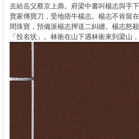
去給岳父蔡京上壽。府梁中書叫楊志與手
賣家傳寶刀，受地痞牛楊志。楊志不肯留
間珠寶，預備派楊志押送二糾纏。楊志怒
环
「投名状」。林衝在山下遇林衝來到梁山
画