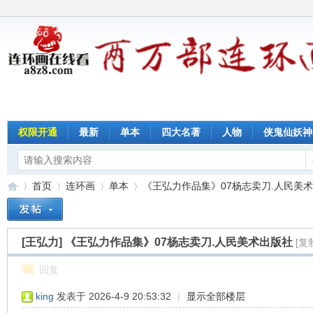
权限开通
最新
单本
四大名著
人物
侠鬼仙妖神
首页
连环画
单本
《王弘力作品集》07杨志卖刀.人民美术出版
[王弘力]
《王弘力作品集》07杨志卖刀.人民美术出版社
[复
连
»
›
›
›
回复
king
发表于 2026-4-9 20:53:32
|
显示全部楼层