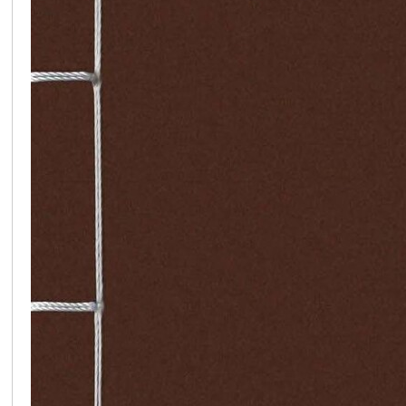
在
线
看