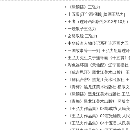
•
《绿锁链》王弘力
•
十五贯[辽宁画报版][绘画王弘力]
•
王者（连环画出版社2012年10月
•
一坛银子王弘力
•
玄奘取经 王弘力
•
中华传奇人物传记系列连环画之五
•
三国故事等十一则-王弘力短篇连
•
王弘力先生关于连环画《十五贯》
•
彩色连环画《天仙配》辽宁画报社
•
《成吉思汗》黑龙江美术出版社 
•
《解仇合密》黑龙江美术出版社 
•
《青梅》黑龙江美术出版社 横版文
•
《绿锁链》黑龙江美术出版社 王弘
•
《青梅》黑龙江美术出版社 竖版文
•
《王弘力作品集》08郑成功.人民
•
《王弘力作品集》02霍光辅政.人民
•
《王弘力作品集》04十五贯.人民美