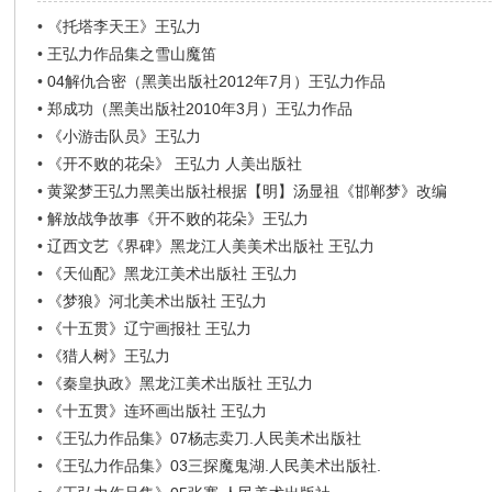
•
《托塔李天王》王弘力
•
王弘力作品集之雪山魔笛
•
04解仇合密（黑美出版社2012年7月）王弘力作品
•
郑成功（黑美出版社2010年3月）王弘力作品
•
《小游击队员》王弘力
•
《开不败的花朵》 王弘力 人美出版社
•
黄粱梦王弘力黑美出版社根据【明】汤显祖《邯郸梦》改编
•
解放战争故事《开不败的花朵》王弘力
•
辽西文艺《界碑》黑龙江人美美术出版社 王弘力
•
《天仙配》黑龙江美术出版社 王弘力
•
《梦狼》河北美术出版社 王弘力
•
《十五贯》辽宁画报社 王弘力
•
《猎人树》王弘力
•
《秦皇执政》黑龙江美术出版社 王弘力
•
《十五贯》连环画出版社 王弘力
•
《王弘力作品集》07杨志卖刀.人民美术出版社
•
《王弘力作品集》03三探魔鬼湖.人民美术出版社.