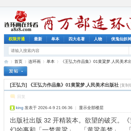
权限开通
最新
单本
四大名著
人物
侠鬼仙妖
首页
连环画
单本
《王弘力作品集》01黄粱梦.人民美术出版
[王弘力]
《王弘力作品集》01黄粱梦.人民美术出版社
[复制
连
»
›
›
›
回复
king
发表于 2026-4-9 21:06:36
|
显示全部楼层
出版社出版 32 开精装本。欲望的破灭。《
幻的事和「一梦黄粱」、「黄粱美梦」、