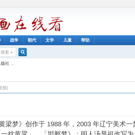
神
战争
朝代
文学
儿童
帮助
搜索
搜
社 ...
索
链接]
黄梁梦》创作于 1988 年，2003 年辽宁
「一枕黄粱」、「邯郸梦》：明人汤显祖改写为