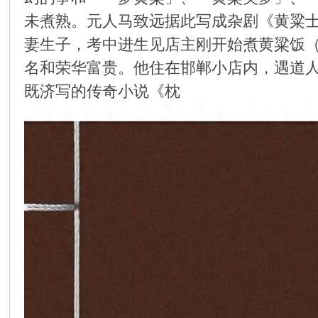
未煮熟。元人马致远据此写成杂剧《黄粱
环
妻生子，考中进生见店主刚开始煮黄粱饭
名和荣华富贵。他住在邯郸小店内，遇道
既济写的传奇小说《枕
画