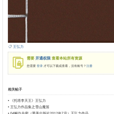
看
王弘力
需要
开通权限
查看本站所有资源
您需要
登录
才可以下载或查看，没有账号？
注册
相关帖子
•
《托塔李天王》王弘力
•
王弘力作品集之雪山魔笛
•
04解仇合密（黑美出版社2012年7月）王弘力作品