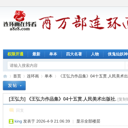
权限开通
最新
单本
四大名著
人物
侠鬼仙妖神
首页
连环画
单本
《王弘力作品集》04十五贯.人民美术出版社
[王弘力]
《王弘力作品集》04十五贯.人民美术出版社.
[复制
连
»
›
›
›
回复
king
发表于 2026-4-9 21:06:39
|
显示全部楼层