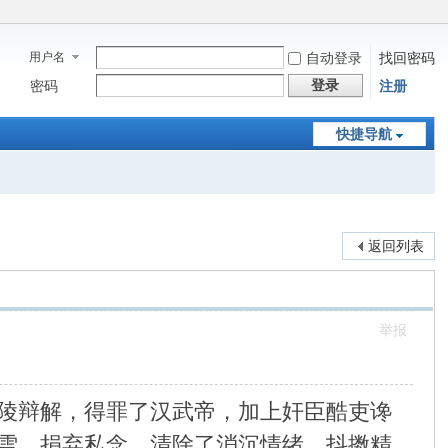
用户名
自动登录
找回密码
登录
密码
注册
快捷导航
返回列表
举报
陵辩解，得罪了汉武帝，加上奸臣酷吏谗
雪，捐弃私念，清除了消沉情绪，抖擞精