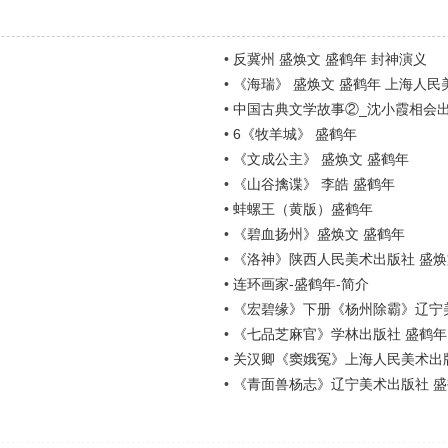
•
反冀州 盛焕文 盛鹤年 封神演义
•
《海瑞》 盛焕文 盛鹤年 上海人民
•
中国古典文学故事②_沈小霞相会出
•
6《牧羊城》 盛鹤年
•
《文成公主》 盛焕文 盛鹤年
•
《山谷擒谍》 李皓 盛鹤年
•
蚌螺王（黄版）盛鹤年
•
《碧血扬州》盛焕文 盛鹤年
•
《洛神》陕西人民美术出版社 盛焕
•
连环画家-盛鹤年-简介
•
《宏碧缘》下册《杨州除霸》辽宁
•
《七品芝麻官》学林出版社 盛鹤年
•
关汉卿《窦娥冤》上海人民美术出
•
《青面兽杨志》辽宁美术出版社 