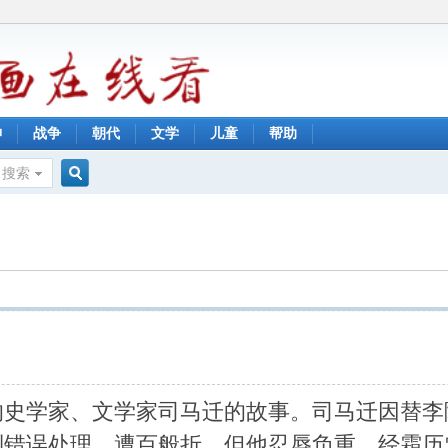
神
战争
朝代
文学
儿童
帮助
搜索
搜
索
的史学家、文学家司马迁的故事。司马迁因替李
到错误处理，遭百般折，但他忍辱负重，经霜历