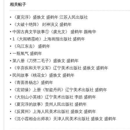
相关帖子
•
《夏完淳》盛焕文 盛鹤年 江苏人民出版社
•
《大破十绝阵》 封神演义 盛鹤年
•
中国古典文学故事①《虞允文》 盛鹤年 颜梅华
•
1《大闹栖霞岭》上海画报出版社 盛鹤年
•
《乌江东去》 盛鹤年
•
一瓶氧气 盛鹤年
•
第八册《刀劈二毛子》盛焕文 盛鹤年
•
《辛弃疾和天平义军》辽宁美术出版社 盛焕文 盛鹤年
•
民间故事《桃花女》盛焕文 盛鹤年
•
《青面兽杨志》盛鹤年
•
《宏碧缘》上册《智盗丹药》辽宁美术出版社 盛鹤年
•
《大别山小英雄》辽宁美术出版社 李皓 盛鹤年
•
《夏完淳的故事》贵州人民出版社 盛鹤年
•
《反冀州》上海人民美术出版社 盛焕文 盛鹤年
•
《沈小霞相会出师表》天津人民美术出版社 盛焕文 盛鹤年