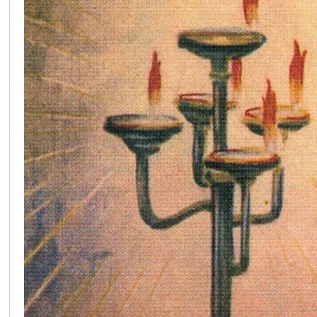
在
线
看