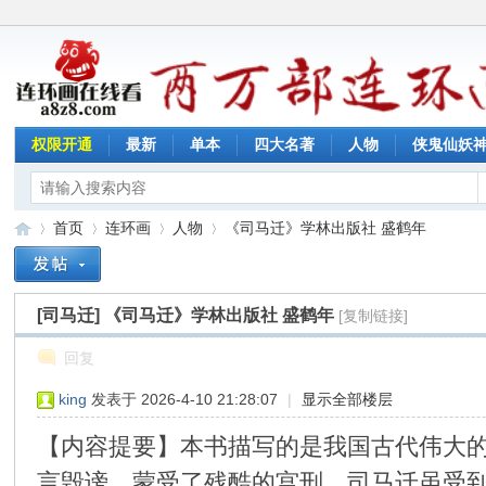
权限开通
最新
单本
四大名著
人物
侠鬼仙妖
首页
连环画
人物
《司马迁》学林出版社 盛鹤年
[司马迁]
《司马迁》学林出版社 盛鹤年
[复制链接]
连
»
›
›
›
回复
king
发表于 2026-4-10 21:28:07
|
显示全部楼层
【内容提要】本书描写的是我国古代伟大
言毁谤，蒙受了残酷的宫刑。司马迁虽受