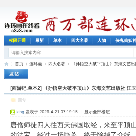
权限开通
最新
单本
四大名著
人物
侠鬼仙妖
首页
连环画
四大名著
《孙悟空大破平顶山》东海文艺出版社
[西游记.单本2]
《孙悟空大破平顶山》东海文艺出版社 汪
连
»
›
›
›
回复
king
发表于 2026-4-21 07:19:15
|
显示全部楼层
唐僧师徒四人往西天佛国取经，来至平顶
的法宝，经过一场厮杀，终于除掉了众妖