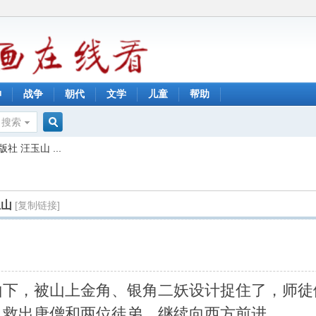
神
战争
朝代
文学
儿童
帮助
搜索
搜
 汪玉山 ...
索
玉山
[复制链接]
山下，被山上金角、银角二妖设计捉住了，师徒
，救出唐僧和两位徒弟，继续向西方前进。