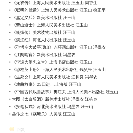
•
《无双传》上海人民美术出版社 汪玉山 周杏生
•
《聪明的优孟》上海人民美术出版社 汪玉山 徐正平
•
《嘉定义兵》新美术出版社 汪玉山
•
《劳山道士》上海人民美术出版社 汪玉山
•
《杨娥传》美术读物出版社 汪玉山
•
《满江红》河北人民出版社 汪玉山
•
《孙悟空大破平顶山》连环画出版社 汪玉山 冯墨农
•
《江阴哨官》新美术出版社 冯墨农
•
《李逵大闹忠义堂》上海书店出版社 汪玉山
•
《穆桂英上册》上海人民美术出版社 钱笑呆 汪玉山
•
《生死交》上海人民美术出版社 江栋良 冯墨农
•
《戏曲故事》23四进士.上海版 汪玉山
•
《中国古代戏曲故事》樊江关.上海人民美术出版社 汪玉山
•
大图《太白醉酒》新美术出版社 冯墨农 江栋良
•
《投笔从戎》河北美术出版社 冯墨农 汪玉山
•
岳传之七《藕塘关》人美版 汪玉山
回复