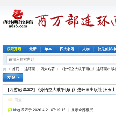
权限开通
最新
单本
四大名著
人物
侠鬼仙妖神
首页
连环画
四大名著
《孙悟空大破平顶山》连环画出版社 汪
[西游记.单本2]
《孙悟空大破平顶山》连环画出版社 汪玉山
连
»
›
›
›
回复
king
发表于 2026-4-21 07:19:16
|
显示全部楼层