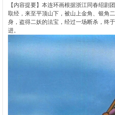
【内容提要】本连环画根据浙江同春绍剧
取经，来至平顶山下，被山上金角、银角
身，盗得二妖的法宝，经过一场断杀，终
环
进。
画