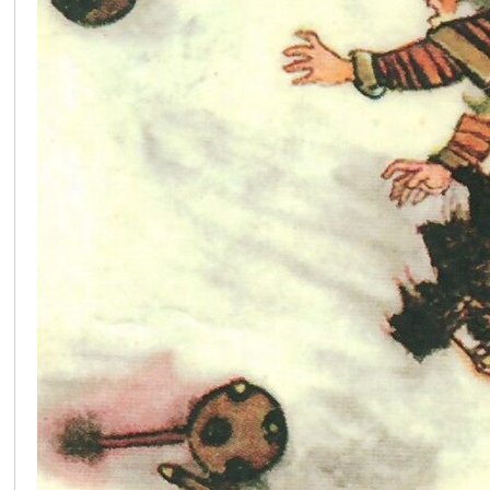
在
线
看