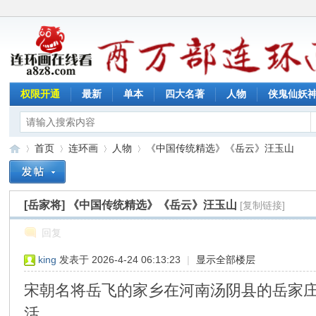
权限开通
最新
单本
四大名著
人物
侠鬼仙妖
首页
连环画
人物
《中国传统精选》《岳云》汪玉山
[岳家将]
《中国传统精选》《岳云》汪玉山
[复制链接]
连
»
›
›
›
回复
king
发表于 2026-4-24 06:13:23
|
显示全部楼层
宋朝名将岳飞的家乡在河南汤阴县的岳家
活。