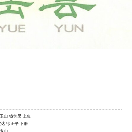
玉山 钱笑呆 上集
达 徐正平 下册
汪玉山