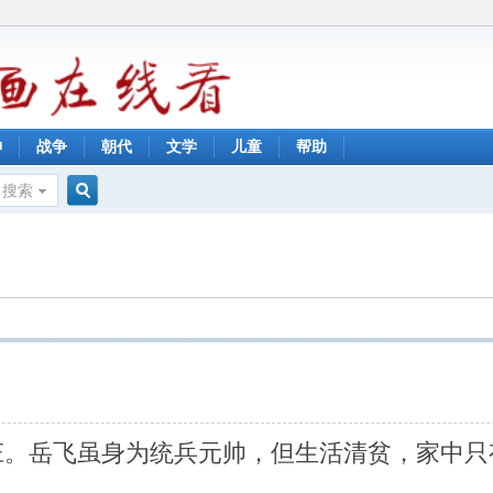
神
战争
朝代
文学
儿童
帮助
搜索
搜
索
庄。岳飞虽身为统兵元帅，但生活清贫，家中只