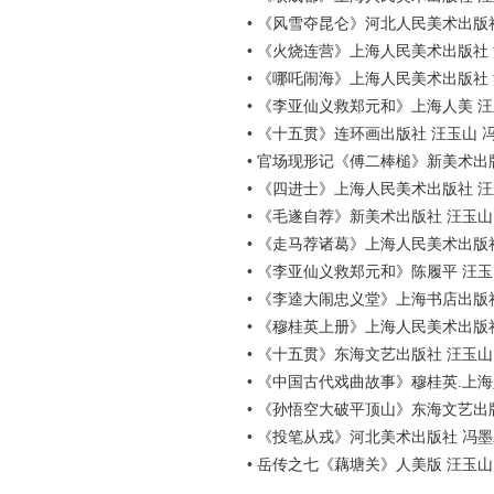
•
《风雪夺昆仑》河北人民美术出版
•
《火烧连营》上海人民美术出版社 
•
《哪吒闹海》上海人民美术出版社
•
《李亚仙义救郑元和》上海人美 汪
•
《十五贯》连环画出版社 汪玉山 
•
官场现形记《傅二棒槌》新美术出
•
《四进士》上海人民美术出版社 
•
《毛遂自荐》新美术出版社 汪玉山
•
《走马荐诸葛》上海人民美术出版
•
《李亚仙义救郑元和》陈履平 汪玉
•
《李逵大闹忠义堂》上海书店出版
•
《穆桂英上册》上海人民美术出版社
•
《十五贯》东海文艺出版社 汪玉山
•
《中国古代戏曲故事》穆桂英.上海
•
《孙悟空大破平顶山》东海文艺出
•
《投笔从戎》河北美术出版社 冯墨
•
岳传之七《藕塘关》人美版 汪玉山