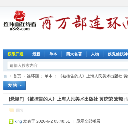
权限开通
最新
单本
四大名著
人物
侠鬼仙妖神
首页
连环画
单本
《被控告的人》上海人民美术出版社 黄统荣
[悬疑F]
《被控告的人》上海人民美术出版社 黄统荣 宏毅
[
连
»
›
›
›
回复
king
发表于 2026-6-2 05:48:51
|
显示全部楼层