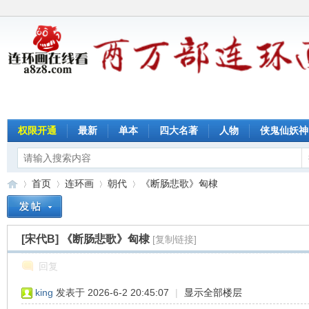
权限开通
最新
单本
四大名著
人物
侠鬼仙妖神
首页
连环画
朝代
《断肠悲歌》匈棣
[宋代B]
《断肠悲歌》匈棣
[复制链接]
连
»
›
›
›
回复
king
发表于 2026-6-2 20:45:07
|
显示全部楼层