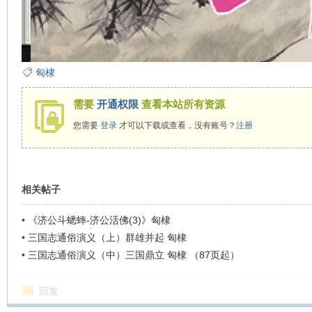
匈棣
需要
开通权限
查看本站所有资源
您需要
登录
才可以下载或查看，没有账号？
注册
相关帖子
•
《济公斗蟋蟀-济公活佛(3)》匈棣
•
三国志通俗演义（上）群雄并起 匈棣
•
三国志通俗演义（中）三国鼎立 匈棣 （87页起）
回复