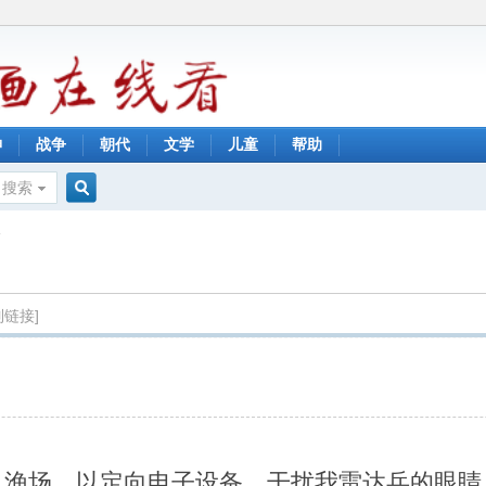
神
战争
朝代
文学
儿童
帮助
搜索
搜
义
索
制链接]
入渔场，以定向电子设备，干扰我雷达兵的眼睛