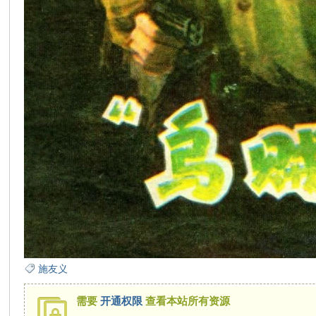
在
线
施友义
看
需要
开通权限
查看本站所有资源