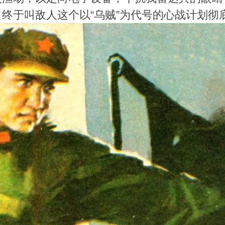
终于叫敌人这个以“乌贼”为代号的心战计划彻