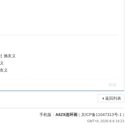
社 施友义
义
施友义
举报
返回列表
手机版
|
A8Z8连环画
(
京ICP备11047313号-1
)
GMT+8, 2026-8-8 19:23