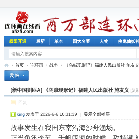
权限开通
最新
单本
四大名著
人物
侠鬼仙妖
首页
连环画
战争
《乌贼现形记》福建人民出版社 施友
[新中国剿匪A]
《乌贼现形记》福建人民出版社 施友义
[复
连
»
›
›
›
回复
king
发表于 2026-6-6 10:31:39
|
显示全部楼层
故事发生在我国东南沿海沙舟渔场。
正当鱼汛季节，千帆闹海的时候，敌特潜