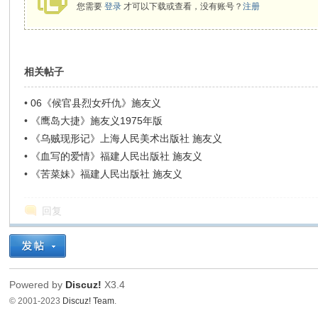
您需要
登录
才可以下载或查看，没有账号？
注册
相关帖子
•
06《候官县烈女歼仇》施友义
•
《鹰岛大捷》施友义1975年版
•
《乌贼现形记》上海人民美术出版社 施友义
•
《血写的爱情》福建人民出版社 施友义
•
《苦菜妹》福建人民出版社 施友义
回复
Powered by
Discuz!
X3.4
© 2001-2023
Discuz! Team
.