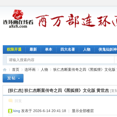
权限开通
最新
单本
四大名著
人物
侠鬼仙妖神
首页
连环画
人物
狄仁杰断案传奇之四《黑狐狸》文化版 黄世
[狄仁杰]
狄仁杰断案传奇之四《黑狐狸》文化版 黄世杰
[复
连
»
›
›
›
回复
king
发表于 2026-6-14 20:41:18
|
显示全部楼层