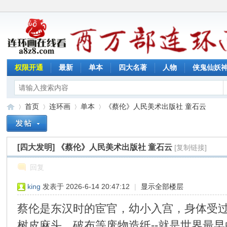
权限开通
最新
单本
四大名著
人物
侠鬼仙妖
首页
连环画
单本
《蔡伦》人民美术出版社 童石云
[四大发明]
《蔡伦》人民美术出版社 童石云
[复制链接]
连
»
›
›
›
回复
king
发表于 2026-6-14 20:47:12
|
显示全部楼层
蔡伦是东汉时的宦官，幼小入宫，身体受
树皮麻头、破布等废物造纸--就是世界最