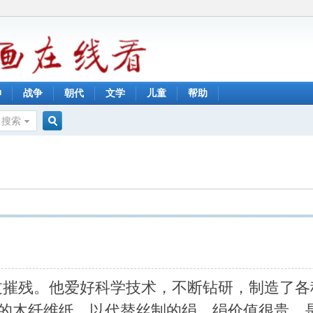
神
战争
朝代
文学
儿童
帮助
搜索
搜
索
过摧残。他爱好科学技术，不断钻研，制造了各
早的木纤维纸，以代替丝制的绢。绢价值很贵，