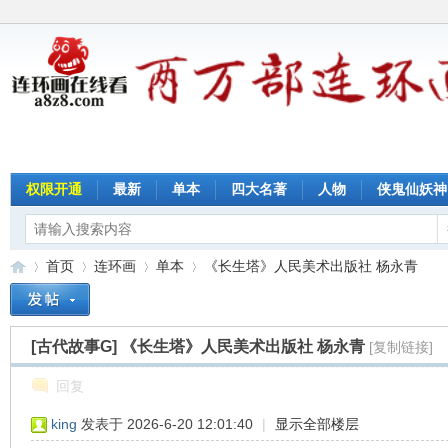
权限开通
最新
单本
四大名著
人物
侠鬼仙妖神
首页
连环画
单本
《长生塔》人民美术出版社 杨永青
[古代故事G]
《长生塔》人民美术出版社 杨永青
[复制链接]
连
»
›
›
›
回复
king
发表于 2026-6-20 12:01:40
|
显示全部楼层