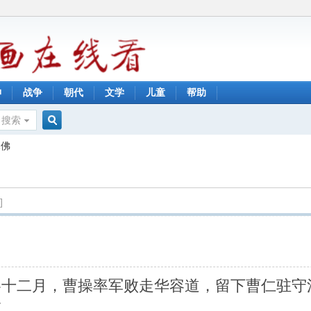
神
战争
朝代
文学
儿童
帮助
搜索
搜
木佛
索
]
冬十二月，曹操率军败走华容道，留下曹仁驻守
了。