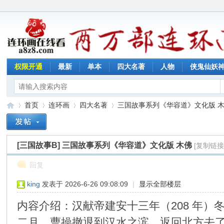
权限开通
最新
单本
四大名著
人物
侠鬼仙妖
首页
连环画
四大名著
三国故事系列《华容道》文化版 
[三国故事B]
三国故事系列《华容道》文化版 木佛
[复制链接
连
»
›
›
›
回复
king
发表于 2026-6-26 09:08:09
|
显示全部楼层
内容介绍：汉献帝建安十三年（208 年）
二月，曹操撤退到汉水之滨，返回北方去