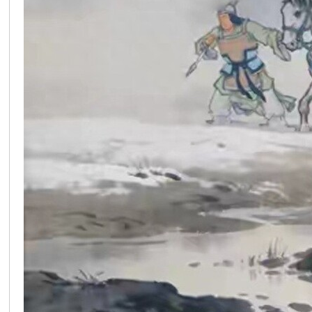
在
线
看