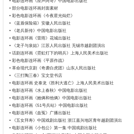
•
电影连环画《应声阿哥》中国电影出版社
看
•
部分电影连环画封面素材
•
彩色电影连环画《今夜星光灿烂》
•
《蓝盾保险箱》安徽人民出版社
•
《老兵新传》中国电影出版社
•
电影连环画《雷雨》花城出版社
•
《龙子与泉姑》江苏人民出版社 无锡市越剧团演出
•
话剧连环画《霓虹灯下的哨兵》上海人民美术出版社
•
彩色电影连环画《平原作战》
•
革命现代京剧《奇袭白虎团》山东人民出版社
•
《三打陶三春》宝文堂书店
•
电影连环画 史泰龙《胜利大逃亡》上海人民美术出版社
•
电影连环画《水上春秋》中国电影出版社
•
电影连环画《她俩和他俩》中国电影出版社
•
电影连环画《51号兵站》中国电影出版社
•
电影连环画《血冤》广播出版社
•
《五女拜寿》中国戏剧出版社 浙江嘉兴地区青年越剧团演出
•
电影连环画《小包公》第一集 中国戏剧出版社