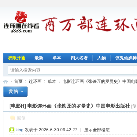
权限开通
最新
单本
四大名著
人物
侠鬼仙妖神
首页
连环画
单本
电影连环画《张铁匠的罗曼史》中国电影出
[电影H]
电影连环画《张铁匠的罗曼史》中国电影出版社
[
连
»
›
›
›
回复
king
发表于 2026-6-30 06:42:27
|
显示全部楼层