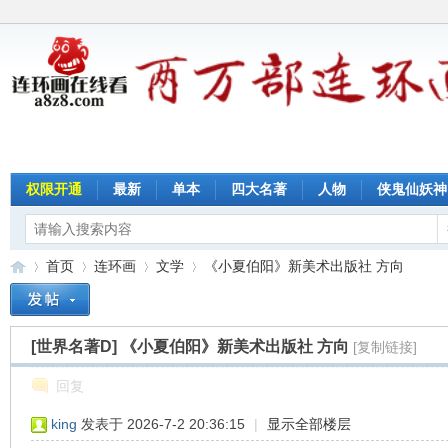
权限开通
最新
单本
四大名著
人物
侠鬼仙妖神
首页
连环画
文学
《小夏伯阳》新美术出版社 方向
[世界名著D]
《小夏伯阳》新美术出版社 方向
[复制链接]
连
»
›
›
›
回复
king
发表于 2026-7-2 20:36:15
|
显示全部楼层