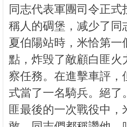
同志代表軍團司令正式
稱人的碉堡，减少了同
环
夏伯陽站時，米恰第一
點，炸毁了敵顧白匪火
察任務。在進擊車評，
画
式當了一名騎兵。絕了
匪最後的一次戰役中，
敢，同志們都稱讚他，