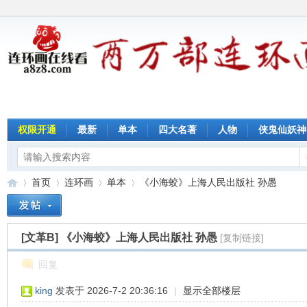
权限开通
最新
单本
四大名著
人物
侠鬼仙妖神
首页
连环画
单本
《小海蛟》上海人民出版社 孙愚
[文革B]
《小海蛟》上海人民出版社 孙愚
[复制链接]
连
»
›
›
›
回复
king
发表于 2026-7-2 20:36:16
|
显示全部楼层