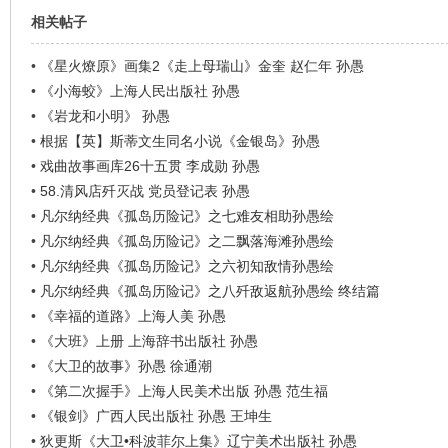
相关帖子
•
《星火燎原》画集2《走上母瑞山》金奎 赵仁年 孙愚
•
《小海蛟》上海人民出版社 孙愚
•
《岩龙和小明》 孙愚
•
根据【英】斯蒂文生同名小说《金银岛》孙愚
•
戏曲故事画库26十五贯 李成勋 孙愚
•
58.清风店歼灭战 党员登记表 孙愚
•
凡尔纳经典《孤岛历险记》之七难友相助孙愚绘
•
凡尔纳经典《孤岛历险记》之二飘落海滩孙愚绘
•
凡尔纳经典《孤岛历险记》之六初知敌情孙愚绘
•
凡尔纳经典《孤岛历险记》之八歼敌返航孙愚绘 终结篇
•
《幸福的道路》上海人美 孙愚
•
《大班》上册 上海辞书出版社 孙愚
•
《大卫的故事》孙愚 徐通潮
•
《第二次握手》上海人民美术出版 孙愚 范生福
•
《银剑》广西人民出版社 孙愚 王坤生
•
狄更斯《大卫•科波菲尔上集》辽宁美术出版社 孙愚