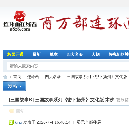
权限开通
最新
单本
四大名著
人物
侠鬼仙妖神
首页
连环画
四大名著
三国故事系列《密下扬州》文化版 
[三国故事B]
三国故事系列《密下扬州》文化版 木佛
[复制链
连
»
›
›
›
回复
king
发表于 2026-7-4 16:48:14
|
显示全部楼层