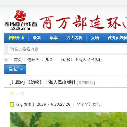
权限开通
最新
单本
四大名著
人物
侠鬼仙妖
首页
连环画
儿童
《幼松》上海人民出版社
[儿童P]
《幼松》上海人民出版社
[复制链接]
连
»
›
›
›
回复
king
发表于 2026-7-6 20:28:26
|
显示全部楼层