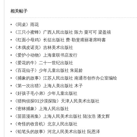
相关帖子
•
《同桌》雨花
•
《三只小蜜蜂》广西人民出版社 陈力 粟可可 梁盈禧
•
《红面小母鸡》长征出版社 费·勒斐甫丽著席時書
•
《木偶皮诺克》吉林美术出版社
•
《爱护小动物》上海童联书店发行
•
《爱花的牛》二十一世纪出版社
•
《百花仙子》少年儿童出版社 朱延龄
•
《捕象的故事》江苏人民出版社 南通市创作办公室编绘
•
《第一次出猎》上海人美出版社 木子
•
《好孩子毛小弟》少年儿童出版社
•
《猎狗侦探01沙漠探险》天津人民美术出版社
•
《密林捕象》上海人民出版社
•
《苗苗漫画集》上海人民美术出版社 陆汝浩 潘文辉
•
《奇怪的收音机》北京人民出版社
•
《铅笔头的故事》河北人民美术出版社 阮恩泽