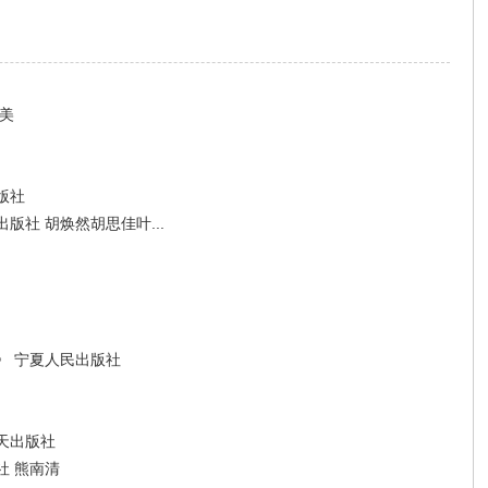
美
版社
社 胡焕然胡思佳叶...
》 宁夏人民出版社
天出版社
社 熊南清