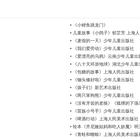
•
《小鲤鱼跳龙门》
•
儿童故事《小鸽子》郁芷芳 上海人
•
《麦假的一天》少年儿童出版社
•
《我们爱劳动》少年儿童出版社
•
《爱漂亮的乌鸦》云南少年儿童出
•
《八十天环游地球》湖北少年儿童出版
•
《包糖的故事》上海人民出版社
•
《锄头修好啦》少年儿童出版社
•
《孩子们》新艺术出版社
•
《两只笨狗熊》少年儿童出版社
•
《没有牙齿的老狼》《狐狸的下场
•
《苗族小号手》少年儿童出版社
•
《啤酒行动》上海人民美术出版社
•
绘本《齐尼娅姑妈和吃人妖魔》明
•
《青蛙和蟾蜍》上海人民美术出版