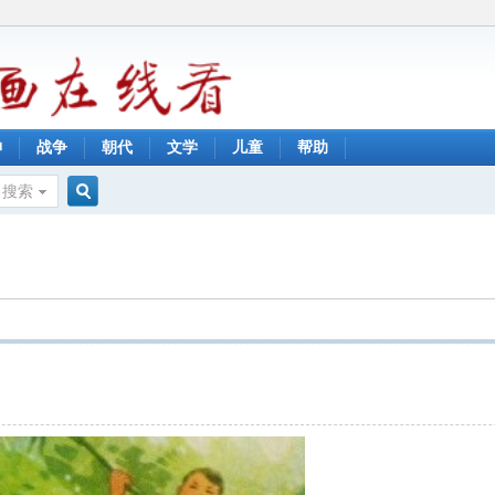
神
战争
朝代
文学
儿童
帮助
搜索
搜
索