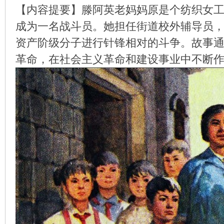
【内容提要】滕阿英老妈妈原是个纺织女
成为一名战斗员。她担任街道校外辅导员
资产阶级分子进行针锋相对的斗争。故事
环
革命，在社会主义革命和建设事业中不断
画