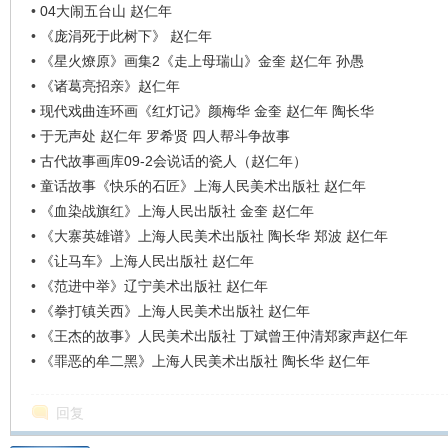
•
04大闹五台山 赵仁年
•
《庞涓死于此树下》 赵仁年
•
《星火燎原》画集2《走上母瑞山》金奎 赵仁年 孙愚
•
《诸葛亮招亲》赵仁年
•
现代戏曲连环画《红灯记》颜梅华 金奎 赵仁年 陶长华
•
于无声处 赵仁年 罗希贤 四人帮斗争故事
•
古代故事画库09-2会说话的瓷人（赵仁年）
•
童话故事《快乐的石匠》上海人民美术出版社 赵仁年
•
《血染战旗红》上海人民出版社 金奎 赵仁年
•
《大寨英雄谱》上海人民美术出版社 陶长华 郑波 赵仁年
•
《让马车》上海人民出版社 赵仁年
•
《范进中举》辽宁美术出版社 赵仁年
•
《拳打镇关西》上海人民美术出版社 赵仁年
•
《王杰的故事》人民美术出版社 丁斌曾王仲清郑家声赵仁年
•
《罪恶的牟二黑》上海人民美术出版社 陶长华 赵仁年
回复