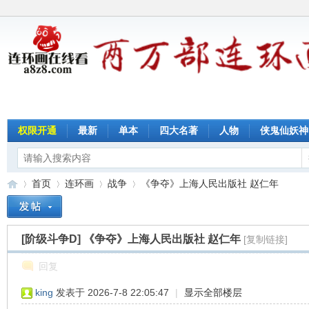
权限开通
最新
单本
四大名著
人物
侠鬼仙妖神
首页
连环画
战争
《争夺》上海人民出版社 赵仁年
[阶级斗争D]
《争夺》上海人民出版社 赵仁年
[复制链接]
连
»
›
›
›
回复
king
发表于 2026-7-8 22:05:47
|
显示全部楼层