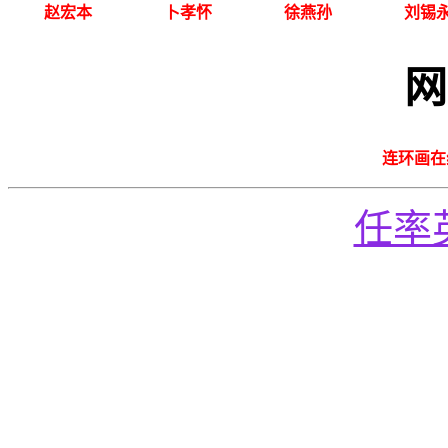
赵宏本
卜孝怀
徐燕孙
刘锡
网
连环画在
任率