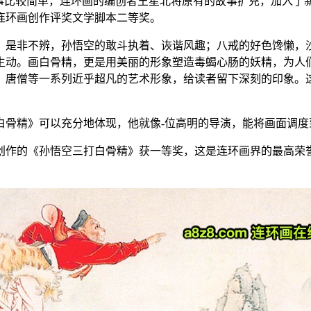
故事比较简单，连环画的编创者王星北将原有的故事扩充，加入了
届连环画创作评奖文学脚本二等奖。
、是非不辨，孙悟空的敢斗执着、诙谐风趣；八戒的好色馋懒，
生动。画白骨精，更是用美丽的形象塑造毒蝎心肠的妖精，为人
、唐僧等一系列近乎超凡的艺术形象，给读者留下深刻的印象。
白骨精》可以充分地体现，他就像-位高明的导演，能将画面调
呆创作的《孙悟空三打白骨精》获一等奖，这是连环画界的最高