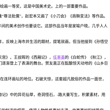
评奖绘画一等奖，这是中国美术史。上的一部重要作品。
逢“尊法批儒”，赵宏本又画了《小刀会》《商鞅变法》等作品。
年间的美术创作也要谈它。这部作品当年是家喻户晓，几乎人人
年，反映上海市井生活的题材，提笔就画，但当他接到《孙悟空
天宫》，王叔晖的《西厢记》，
任率英
的《白蛇传》《秋江》，
们逐渐登上了表演的舞台。贺友直正在酝酿惊天动地的《山乡巨
自己在连环画坛的地位。石破天惊，这套超凡脱俗的作品一面世，
游记》中的异花仙草，奇洞怪石，-路大量写生，积累素材，用