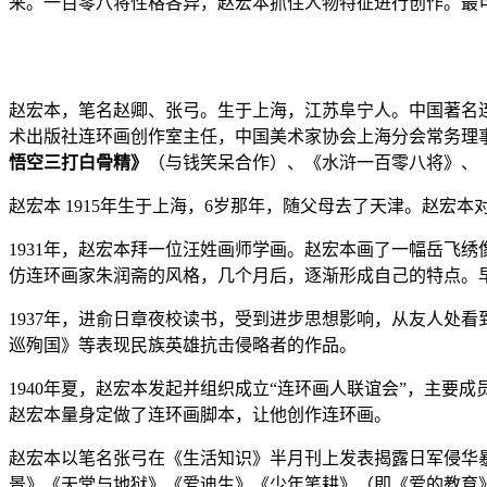
来。一百零八将性格各异，赵宏本抓住人物特征进行创作。最
赵宏本，笔名赵卿、张弓。生于上海，江苏阜宁人。中国著名连
术出版社连环画创作室主任，中国美术家协会上海分会常务理
悟空三打白骨精》
（与钱笑呆合作）、《水浒一百零八将》、
赵宏本 1915年生于上海，6岁那年，随父母去了天津。赵
1931年，赵宏本拜一位汪姓画师学画。赵宏本画了一幅岳飞
仿连环画家朱润斋的风格，几个月后，逐渐形成自己的特点。
1937年，进俞日章夜校读书，受到进步思想影响，从友人处
巡殉国》等表现民族英雄抗击侵略者的作品。
1940年夏，赵宏本发起并组织成立“连环画人联谊会”，主
赵宏本量身定做了连环画脚本，让他创作连环画。
赵宏本以笔名张弓在《生活知识》半月刊上发表揭露日军侵华
景》《天堂与地狱》《爱迪生》《少年笔耕》（即《爱的教育》