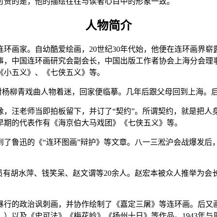
可贵的是，他的描绘往往与读者心目中的形象一致。
人物简介
环画家。自幼酷爱绘画，20世纪30年代始，他便在连环画界崭露
事，中国连环画研究会副会长，中国出版工作者协会上海分会理
《小五义》、《七侠五义》等。
宏本对杨柳青戏曲人物着迷，回家便临摹。几年后跟父母回到上海。
绣像，汪老师当即拍板留下，并订了“契约”。所谓契约，就是把
早期的代表作有《海京伯大马戏团》《七侠五义》等。
看到了鲁迅的《“连环图画”辩护》等文章。八一三淞沪会战爆发
要成员有胡水萍、钱笑呆、赵文谓等20余人。赵宏本被众人推举为
暴行的政治讽刺画，并协作绘制了《嘉定三屠》等连环画。后又
）以及《史可法》《梅花岭》《扬州十日》等作品。1943年