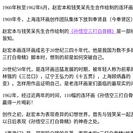
1960年秋至1962年6月，赵宏本和钱笑呆先生合作绘制的
1969年冬，上海连环画创作团队集体下放到奉贤县（今奉贤
赵宏本与钱笑呆先生合作绘制的
《孙悟空三打白骨精》
是一部
皆知。
赵宏本画连环画成名于20世纪三四十年代，他是我国为数不
三打白骨精》脚本时，想到的却是如何突破自己。
20世纪50年代，是连环画迅猛发展的时期，被年轻人称为前
林锴的《三岔口》，辽宁王弘力的《十五贯》，上海顾炳鑫的
变》。怎样用作品证明自己，是老连环画家们面临的最现实的
1962年，经过近两年的时间，110幅的连环画《孙悟空三
贏得一片喝彩！
创作之初，赵宏本为表现奇异的幻想世界，首先与钱笑呆一起
以日后表现《孙悟空三打白骨精》的神奇之处。