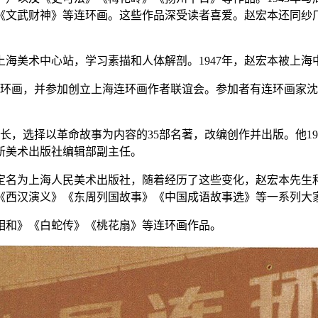
《文武财神》等连环画。这些作品深受读者喜爱。赵宏本还同纱
上海美术中心站，学习素描和人体解剖。1947年，赵宏本被上
新连环画，并参加创立上海连环画作者联谊会。参加者有连环画家
事长，选择以革命故事为内容的35部名著，改编创作并出版。他1
任新美术出版社编辑部副主任。
定名为上海人民美术出版社，随着经历了这些变化，赵宏本先生
《西汉演义》《东周列国故事》《中国成语故事选》等一系列大
相和》《白蛇传》《桃花扇》等连环画作品。