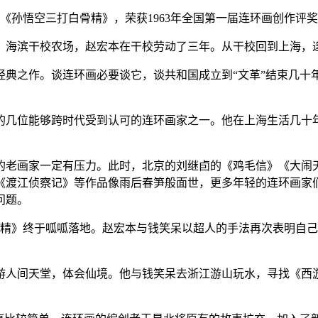
连环画《孙悟空三打白骨精》，荣获1963年全国第一届连环画创作
区）海滨干校农场，赵宏本在干校劳动了三年。从干校回到上海，
经典之作。谈连环画必要谈它，谈共和国成立到“文革”结束几十
多的几位能够跨时代受到认可的连环画家之一。他在上海生活几十
辈的老画家一定有压力。此时，北京的刘继卣的《鸡毛信》《大闹
《渡江侦察记》等作品像雨后春笋般面世，更多年轻的连环画家
问题。
打白骨精》终于呱呱落地。赵宏本与钱笑呆以超人的手法再次表明
游人间天堂，体会仙境。他与钱笑呆去浙江游山玩水，寻找《西