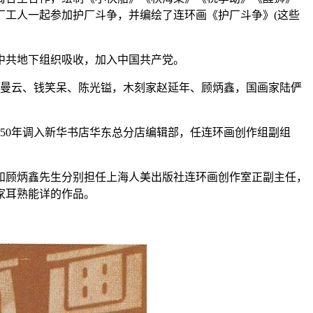
厂工人一起参加护厂斗争，并编绘了连环画《护厂斗争》(这些
海中共地下组织吸收，加入中国共产党。
沈曼云、钱笑呆、陈光镒，木刻家赵延年、顾炳鑫，国画家陆俨
950年调入新华书店华东总分店编辑部，任连环画创作组副组
和顾炳鑫先生分别担任上海人美出版社连环画创作室正副主任，
家耳熟能详的作品。