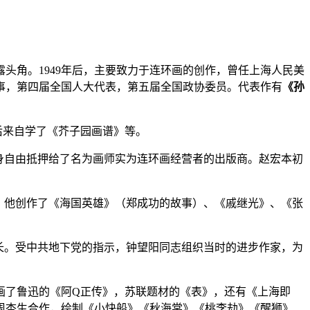
头角。1949年后，主要致力于连环画的创作，曾任上海人民美
事，第四届全国人大代表，第五届全国政协委员。代表作有
《孙
后来自学了《芥子园画谱》等。
人身自由抵押给了名为画师实为连环画经营者的出版商。赵宏本初
后，他创作了《海国英雄》（郑成功的故事）、《戚继光》、《张
会长。受中共地下党的指示，钟望阳同志组织当时的进步作家，为
画了鲁迅的《阿Q正传》，苏联题材的《表》，还有《上海即
与周杏生合作，绘制《小快船》《秋海棠》《桃李劫》《醒狮》