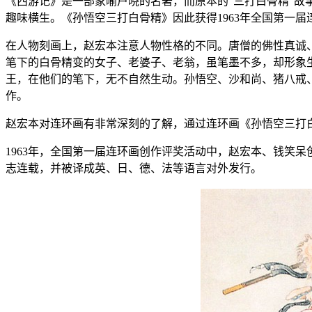
《西游记》是一部家喻户晓的名著，而原本的“三打白骨精”
趣味横生。《孙悟空三打白骨精》因此获得1963年全国第一
在人物刻画上，赵宏本注意人物性格的不同。唐僧的佛性真诚
笔下的白骨精变的女子、老婆子、老翁，虽笔墨不多，却形象
王，在他们的笔下，无不自然生动。孙悟空、沙和尚、猪八戒
作。
赵宏本对连环画有非常深刻的了解，通过连环画《孙悟空三打
1963年，全国第一届连环画创作评奖活动中，赵宏本、钱笑
志连载，并被译成英、日、德、法等语言对外发行。