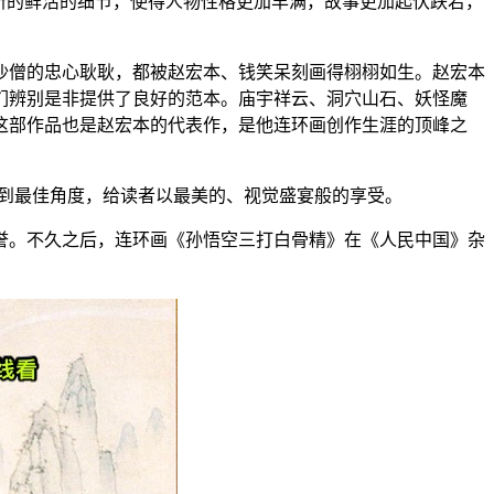
新的鲜活的细节，使得人物性格更加丰满，故事更加起伏跌宕，
沙僧的忠心耿耿，都被赵宏本、钱笑呆刻画得栩栩如生。赵宏本
们辨别是非提供了良好的范本。庙宇祥云、洞穴山石、妖怪魔
这部作品也是赵宏本的代表作，是他连环画创作生涯的顶峰之
度到最佳角度，给读者以最美的、视觉盛宴般的享受。
荣誉。不久之后，连环画《孙悟空三打白骨精》在《人民中国》杂