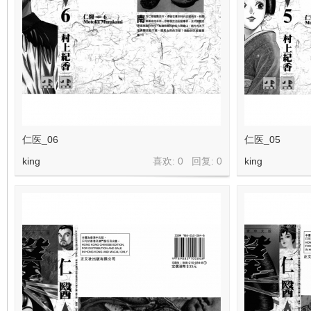
仁医_06
仁医_05
king
喜欢: 0 回复:
0
king