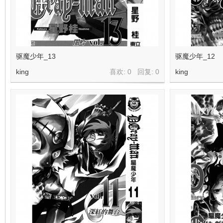
驱魔少年_13
驱魔少年_12
king
喜欢: 0 回复:
0
king