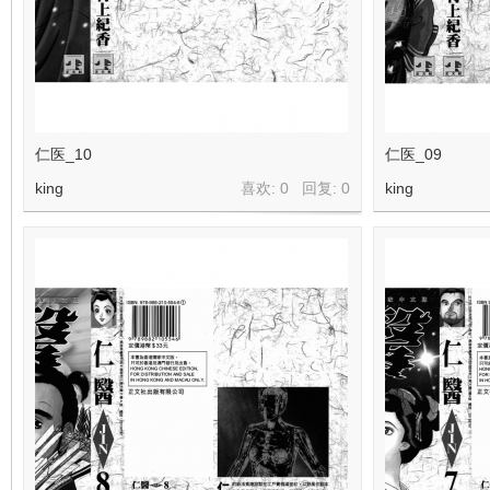
仁医_10
仁医_09
king
喜欢: 0 回复:
0
king