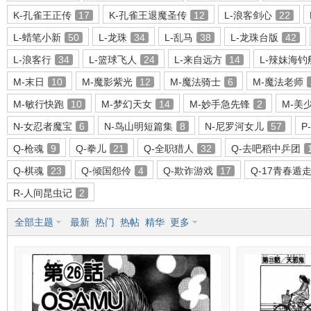
K-孔雀王正传
17
K-孔雀王退魔圣传
12
L-浪客剑心
22
L-蜡笔小新
50
L-龙珠
34
L-乱马
38
L-龙珠台版
42
L-浪客行
34
L-篮球飞人
24
L-来自远方
14
L-辣妹海钓
环
M-末日
10
M-魔影紫光
12
M-魔法骑士
6
M-魔法老师
M-敏行快跑
10
M-梦幻天女
14
M-妙手急先锋
2
M-美
N-女忍者魔宝
6
N-鸟山明短篇集
8
N-尼罗河女儿
57
P
Q-枪魂
9
Q-拳儿
21
Q-全职猎人
32
Q-去吧稻中乒团
Q-棋魂
23
Q-倾国怨伶
4
Q-欺诈游戏
17
Q-17青春遁
R-人间昆虫记
2
画
全部主题
最新
热门
热帖
精华
更多