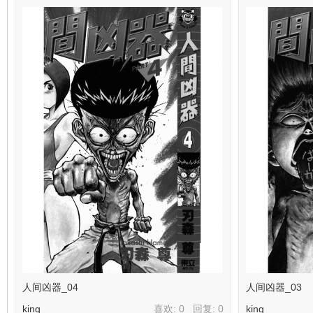
人间凶器_04
人间凶器_03
king
喜欢: 0 回复:
0
king