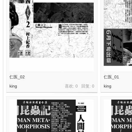
仁医_02
仁医_01
king
喜欢: 0 回复:
0
king