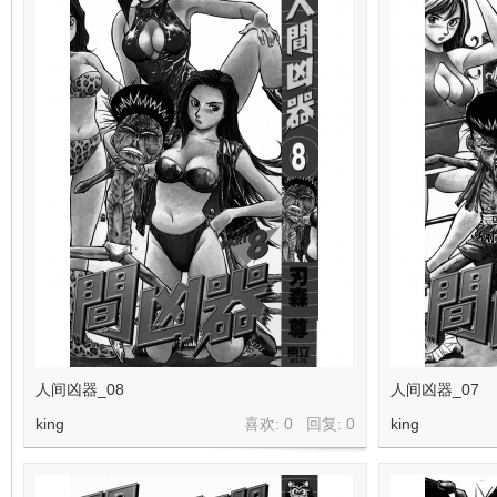
人间凶器_08
人间凶器_07
king
喜欢: 0 回复:
0
king