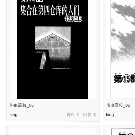
看
热血高校_06
热血高校_05
king
喜欢: 0 回复:
0
king