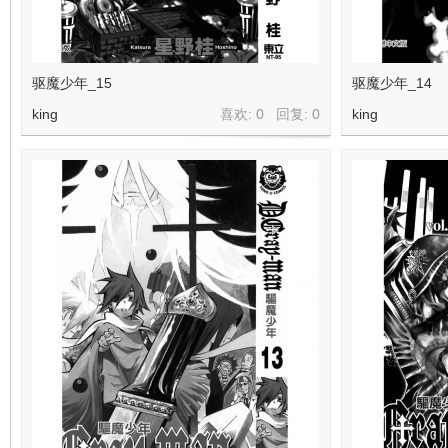
驱魔少年_15
驱魔少年_14
king
喜欢: 0 回复:
0
king