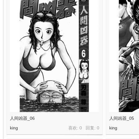
人间凶器_06
人间凶器_05
king
喜欢: 0 回复:
0
king