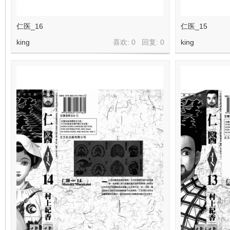
仁医_16
仁医_15
king
喜欢: 0 回复:
0
king