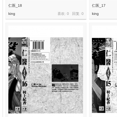
仁医_18
仁医_17
king
喜欢: 0 回复:
0
king