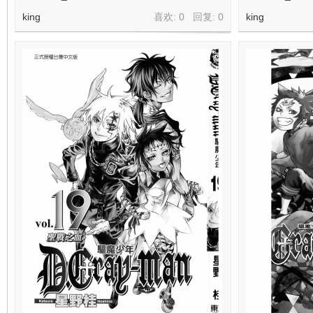
king
喜欢: 0 回复:
0
king