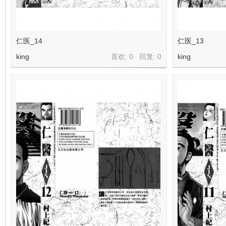
仁医_14
仁医_13
king
喜欢: 0 回复:
0
king