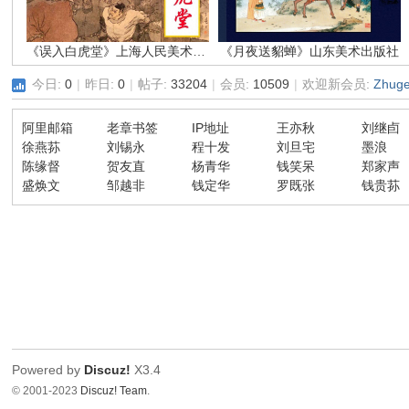
环
《误入白虎堂》上海人民美术出版社 颜梅华
《月夜送貂蝉》山东美术出版社
今日:
0
|
昨日:
0
|
帖子:
33204
|
会员:
10509
|
欢迎新会员:
Zhug
阿里邮箱
老章书签
IP地址
王亦秋
刘继卣
徐燕荪
刘锡永
程十发
刘旦宅
墨浪
陈缘督
贺友直
杨青华
钱笑呆
郑家声
盛焕文
邹越非
钱定华
罗既张
钱贵荪
画
Powered by
Discuz!
X3.4
© 2001-2023
Discuz! Team
.