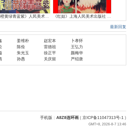
《赤橙黄绿青蓝紫》人民美术出版社 吴富佳 蔡国栋
《红姑》上海人民美术出版社 江栋良
最新回复
鑫
姜维朴
赵宏本
卜孝怀
松
陈俭
雷德祖
王弘力
镒
朱光玉
徐正平
颜梅华
清
孙愚
关庆留
严绍唐
手机版
|
A8Z8连环画
(
京ICP备11047313号-1
)
GMT+8, 2026-8-7 13:46