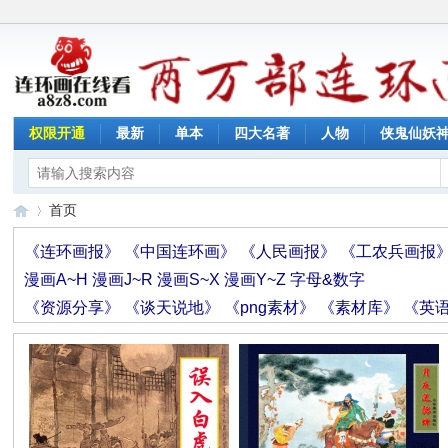
权限开通
最新
单本
四大名著
人物
侠鬼仙妖
首页
《连环画报》
《中国连环画》
《人民画报》
《工农兵画报
漫画A~H
漫画J~R
漫画S~X
漫画Y~Z
字母&数字
连
»
《资源分享》
《谈天说地》
《png素材》
《素材库》
《英