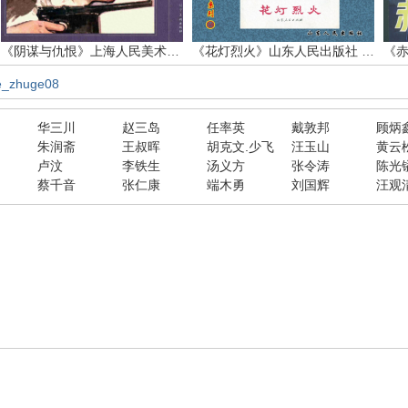
《阴谋与仇恨》上海人民美术出版社 徐甲英
《花灯烈火》山东人民出版社 孙敬会 李明媚
e_zhuge08
华三川
赵三岛
任率英
戴敦邦
顾炳
朱润斋
王叔晖
胡克文.少飞
汪玉山
黄云
卢汶
李铁生
汤义方
张令涛
陈光
蔡千音
张仁康
端木勇
刘国辉
汪观