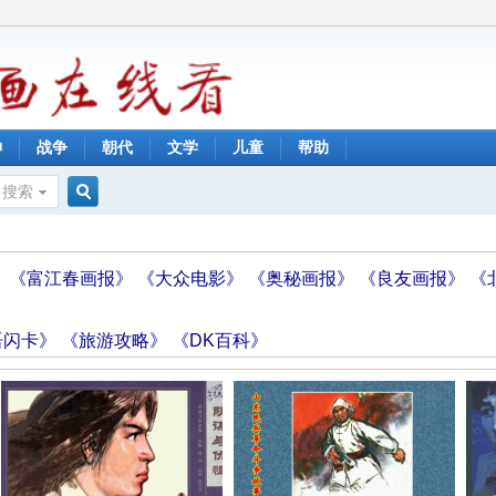
神
战争
朝代
文学
儿童
帮助
搜索
搜
》
《富江春画报》
《大众电影》
《奥秘画报》
《良友画报》
《
索
语闪卡》
《旅游攻略》
《DK百科》