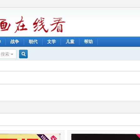
神
战争
朝代
文学
儿童
帮助
搜索
搜
索