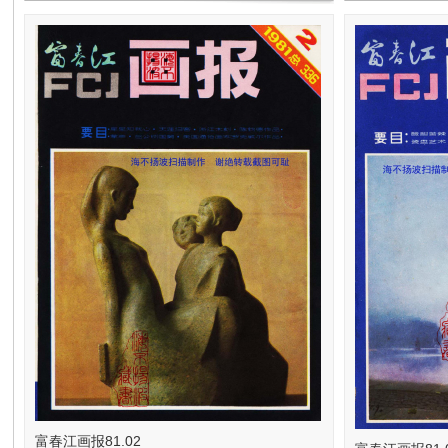
在
线
看
富春江画报81.02