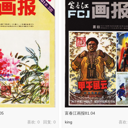
05
富春江画报81.04
喜欢: 0 回复:
0
king
喜欢: