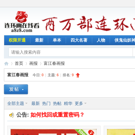
权限开通
最新
单本
四大名著
人物
侠鬼仙妖
首页
画报
富江春画报
富江春画报
今日:
0
|
主题:
6
|
排名:
9
连
»
›
›
全部主题
最新
热门
热帖
精华
更多
公告:
如何找回或重置密码？