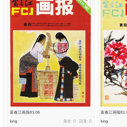
环
画
富春江画报81.06
富春江画报81.
king
喜欢: 0 回复:
0
king