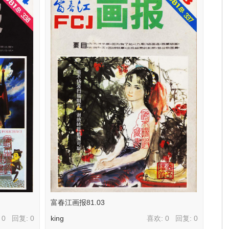
富春江画报81.03
 0 回复:
0
king
喜欢: 0 回复:
0