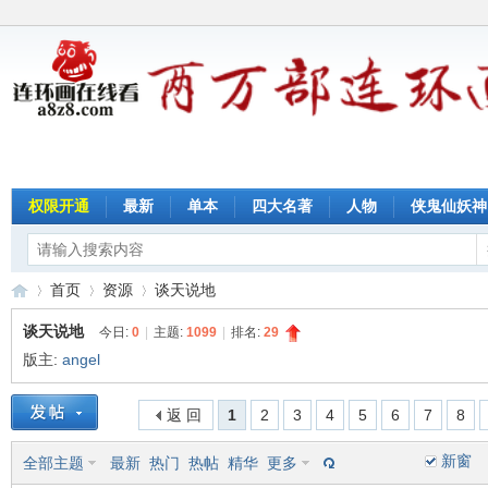
权限开通
最新
单本
四大名著
人物
侠鬼仙妖神
首页
资源
谈天说地
谈天说地
今日:
0
|
主题:
1099
|
排名:
29
版主:
angel
连
»
›
›
返 回
1
2
3
4
5
6
7
8
新窗
全部主题
最新
热门
热帖
精华
更多