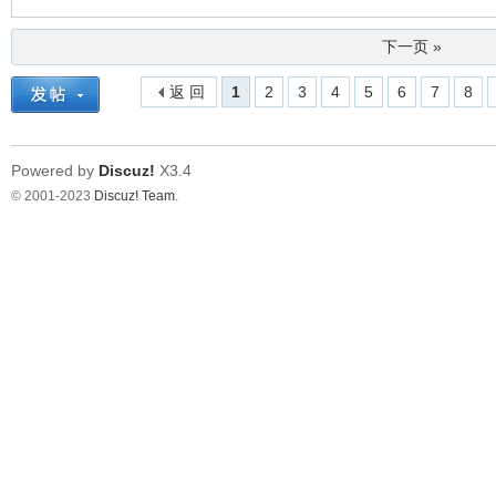
下一页 »
返 回
1
2
3
4
5
6
7
8
Powered by
Discuz!
X3.4
© 2001-2023
Discuz! Team
.