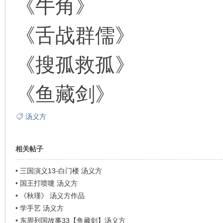
《牛角》
《舌战群儒》
《搜孤救孤》
《鱼藏剑》
汤义方
相关帖子
•
三国演义13-白门楼 汤义方
•
国王打喷嚏 汤义方
•
《秋瑾》 汤义方作品
•
学手艺 汤义方
•
东周列国故事33【鱼藏剑】汤义方