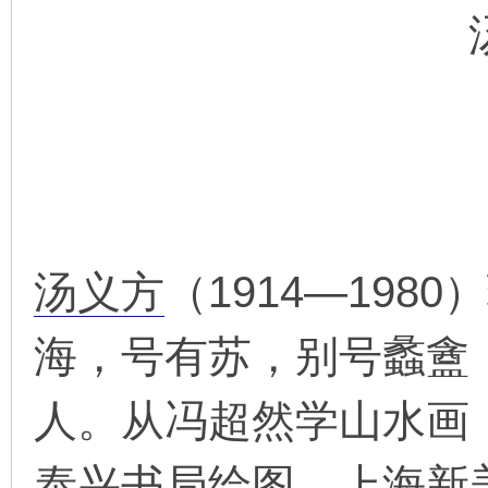
环
汤义方
（1914—19
画
海，号有苏，别号蠡盦
人。从冯超然学山水画
泰兴书局绘图、上海新