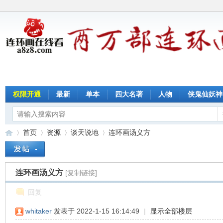
权限开通
最新
单本
四大名著
人物
侠鬼仙妖神
首页
资源
谈天说地
连环画汤义方
连环画汤义方
[复制链接]
连
»
›
›
›
回复
whitaker
发表于 2022-1-15 16:14:49
|
显示全部楼层