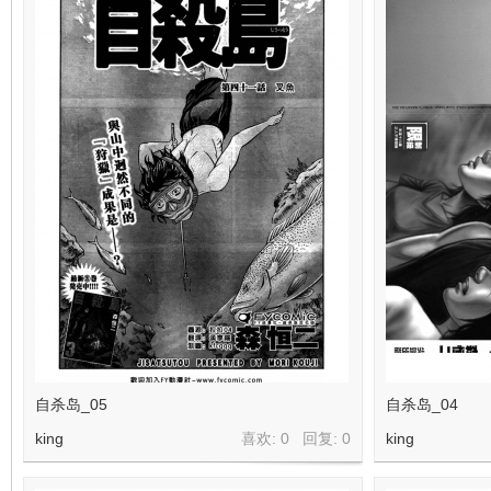
自杀岛_05
自杀岛_04
king
喜欢: 0 回复:
0
king