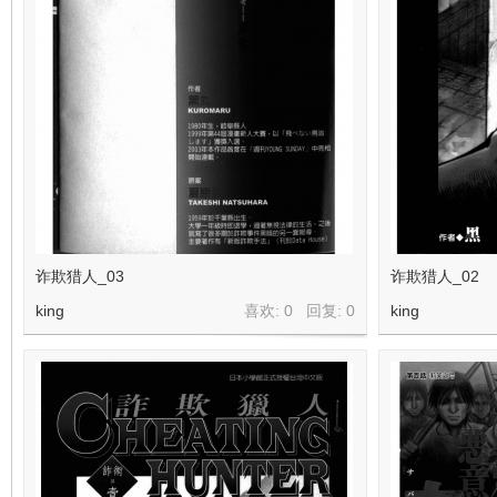
诈欺猎人_03
诈欺猎人_02
king
喜欢: 0 回复:
0
king