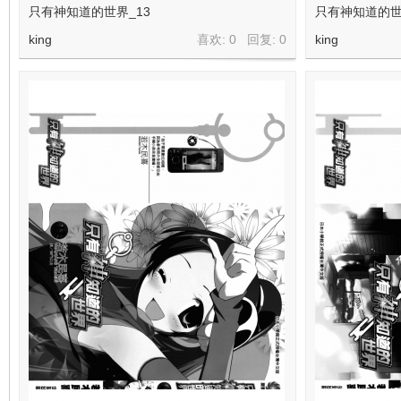
只有神知道的世界_13
只有神知道的世
king
喜欢: 0 回复:
0
king