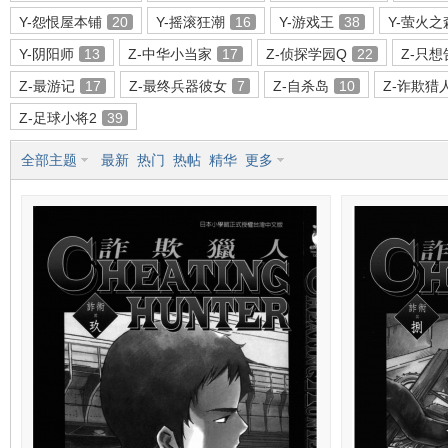
Y-怨恨屋本铺
20
Y-摇滚狂潮
16
Y-游戏王
38
Y-萤火之
Y-阴阳师
13
Z-中华小当家
17
Z-侦探学园Q
22
Z-只
Z-最游记
17
Z-最终兵器彼女
7
Z-自杀岛
10
Z-诈欺猎
环
Z-足球小将2
39
全部主题
最新
热门
热帖
精华
更多
画