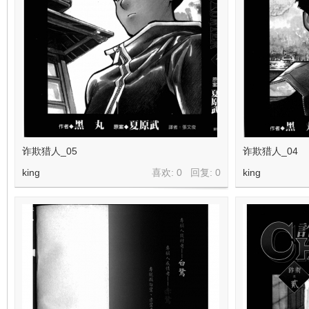
诈欺猎人_05
诈欺猎人_04
king
喜欢: 0 回复:
0
king