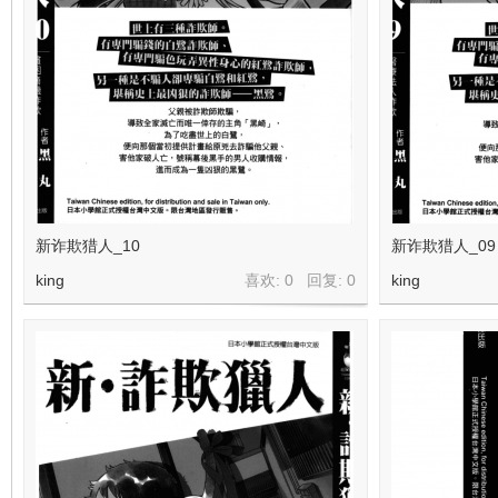
新诈欺猎人_10
新诈欺猎人_09
king
喜欢: 0 回复:
0
king