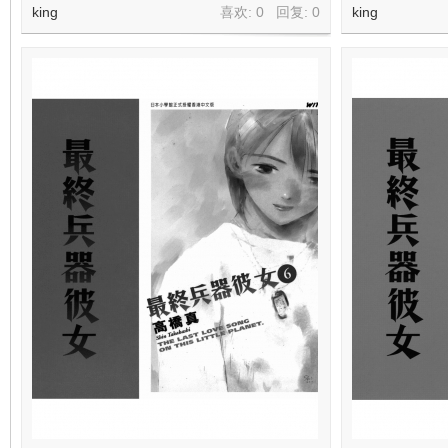
king
喜欢: 0 回复:
0
king