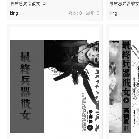
最后总兵器彼女_06
最后总兵器彼女
king
喜欢: 0 回复:
0
king