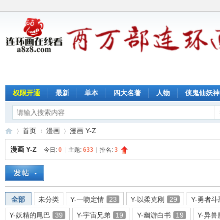
权限开通
最新
单本
四大名著
人物
侠鬼仙妖神
首页
漫画
漫画 Y-Z
漫画 Y-Z
今日:
0
|
主题:
633
|
排名:
3
连
»
›
›
全部
未分类
Y-一吻定情
23
Y-以柔克刚
29
Y-勇者
Y-妖精的尾巴
39
Y-宇宙兄弟
19
Y-幽游白书
19
Y-异兽