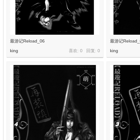
最游记Reload_06
最游记Reload_
king
喜欢: 0 回复:
0
king