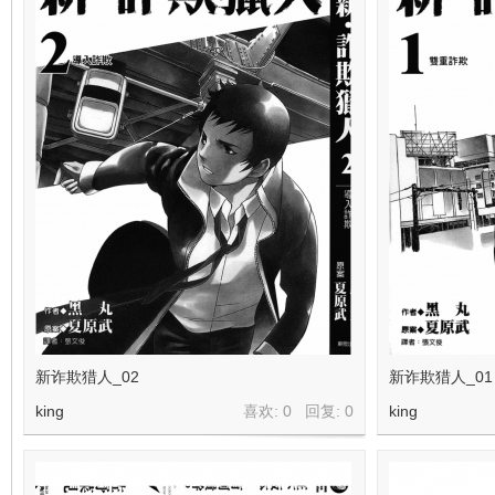
新诈欺猎人_02
新诈欺猎人_01
king
喜欢: 0 回复:
0
king