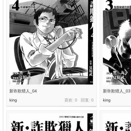
新诈欺猎人_04
新诈欺猎人_03
king
喜欢: 0 回复:
0
king