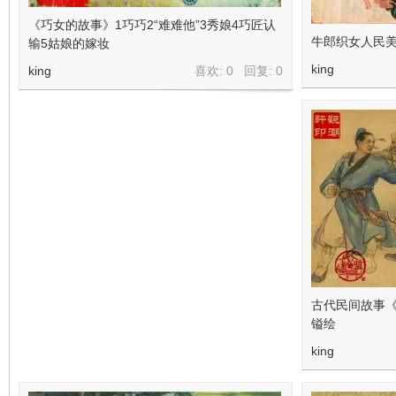
《巧女的故事》1巧巧2“难难他”3秀娘4巧匠认
牛郎织女人民美
输5姑娘的嫁妆
king
king
喜欢: 0 回复:
0
古代民间故事
镒绘
king