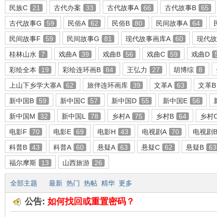
民族C
21
古代办案
33
古代故事A
66
古代故事B
65
古代故事G
59
民俗A
62
民俗B
80
民间故事A
64
民间故事F
59
民间故事G
81
现代故事画库A
60
现代故
环
桂林山水
7
戏曲A
39
戏曲B
56
戏曲C
59
戏曲D
彩绘全本
19
彩绘连环画B
84
王弘力
27
胡博综
8
上山下乡学大寨A
62
旅伴连环画库
39
文革A
63
文革B
新中国B
59
新中国C
57
新中国D
55
新中国E
56
新中国M
32
新中国L
78
乡村A
75
乡村B
64
乡村
电影F
70
电影E
69
电影H
43
电视剧A
70
电视剧
画
科普B
43
科普A
60
悬疑A
63
悬疑C
62
悬疑B
63
福尔摩斯
13
山西旅游
26
全部主题
最新
热门
热帖
精华
更多
公告:
如何找回或重置密码？