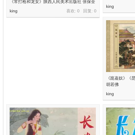
《常打枪和龙女》陕西人民美术出版社 张保全
king
king
喜欢: 0 回复:
0
《崑崙奴》《昆
胡若佛
king