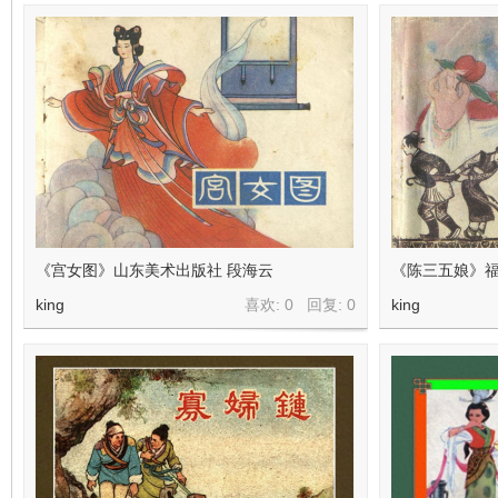
在
《宫女图》山东美术出版社 段海云
《陈三五娘》福
线
king
喜欢: 0 回复:
0
king