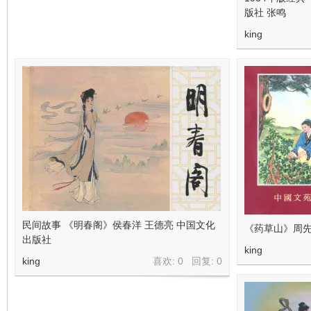
版社 张鸣
king
民间故事 《明春阁》侯春洋 王德亮 中国文化
《药草山》周先
出版社
king
king
喜欢: 0 回复:
0