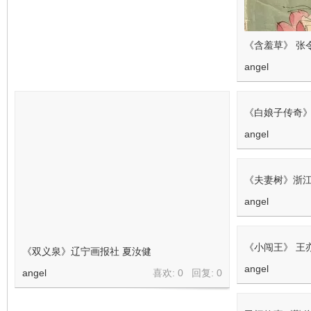
《含羞草》 张
angel
《双义泉》辽宁画报社 夏汝健
《白娘子传奇》
angel
喜欢: 0 回复:
0
angel