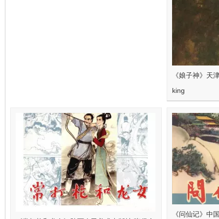
《娘子神》天津
king
《问仙记》中国