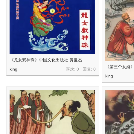
《龙女戏神珠》中国文化出版社 黄世杰
《第三个女婿》
king
喜欢: 0 回复:
0
king