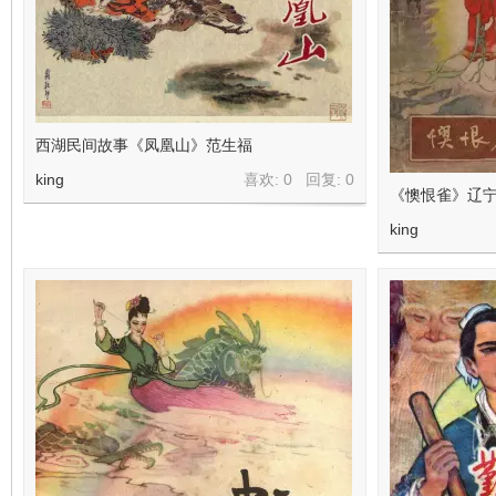
西湖民间故事《凤凰山》范生福
king
喜欢: 0 回复:
0
《懊恨雀》辽宁
king