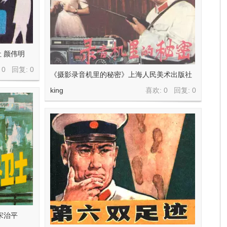
 颜伟明
 0 回复:
0
《摄影录音机里的秘密》上海人民美术出版社
king
喜欢: 0 回复:
0
宋治平