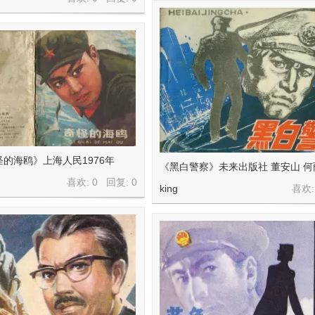
的海鸥》上海人民1976年
《黑白警察》未来出版社 董安山 何
喜欢: 0 回复:
0
king
喜欢: