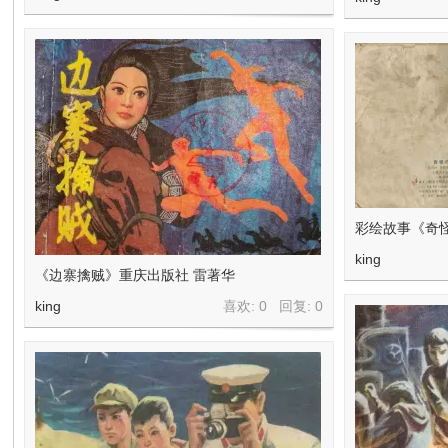
彩绘故事《奇怪
king
《边寨擒贼》重庆出版社 雷著华
king
喜欢: 0 回复:
0