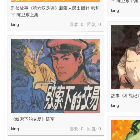
平 陈卫东中集
刑侦故事《第六双足迹》新疆人民出版社 韩和
king
平 陈卫东上集
king
喜欢: 0 回复:
0
故事《斗熊记
king
《绞索下的交易》陈军
king
喜欢: 0 回复:
0