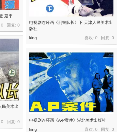
登 建平
电视剧连环画《刑警队长》下 天津人民美术出
 0 回复:
0
版社
king
喜欢: 0 回复:
0
人民美术出
电视剧连环画《A•P案件》湖北美术出版社
 0 回复:
0
king
喜欢: 0 回复:
0