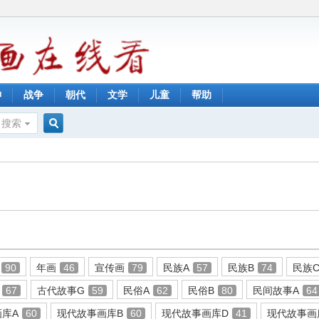
神
战争
朝代
文学
儿童
帮助
搜索
搜
索
90
年画
46
宣传画
79
民族A
57
民族B
74
民族
67
古代故事G
59
民俗A
62
民俗B
80
民间故事A
64
库A
60
现代故事画库B
60
现代故事画库D
41
现代故事画