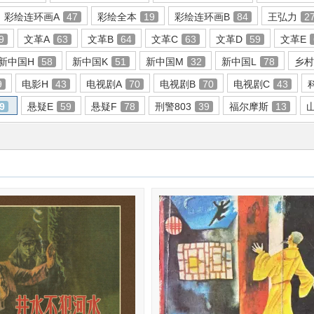
彩绘连环画A
47
彩绘全本
19
彩绘连环画B
84
王弘力
2
9
文革A
63
文革B
64
文革C
63
文革D
59
文革E
新中国H
58
新中国K
51
新中国M
32
新中国L
78
乡村
9
电影H
43
电视剧A
70
电视剧B
70
电视剧C
43
9
悬疑E
59
悬疑F
78
刑警803
39
福尔摩斯
13