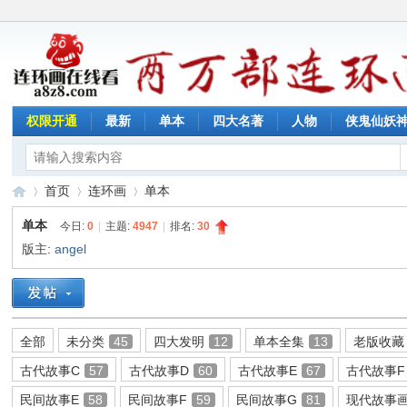
权限开通
最新
单本
四大名著
人物
侠鬼仙妖
首页
连环画
单本
单本
今日:
0
|
主题:
4947
|
排名:
30
版主:
angel
连
»
›
›
全部
未分类
45
四大发明
12
单本全集
13
老版收藏
古代故事C
57
古代故事D
60
古代故事E
67
古代故事F
民间故事E
58
民间故事F
59
民间故事G
81
现代故事画