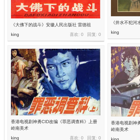
在
《井水不犯河
《大佛下的战斗》安徽人民出版社 雷德祖
king
king
喜欢: 0 回复:
0
线
香港电视剧神勇CID改编《罪恶调查科》上册
香港电视剧神勇
看
岭南美术
岭南美术
king
喜欢: 0 回复:
0
king