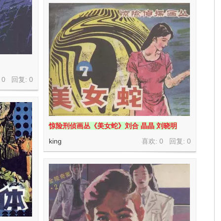
 0 回复:
0
惊险刑侦画丛《美女蛇》刘合 晶晶 刘晓明
king
喜欢: 0 回复:
0