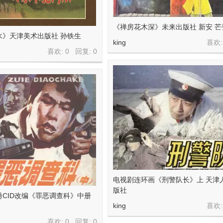
《禅房花木深》未来出版社 新安 芒
水》天津美术出版社 孙铁生
king
喜欢:
喜欢: 0 回复:
0
电视剧连环画《刑警队长》上 天津
版社
CID改编《罪恶调查科》中册
king
喜欢:
喜欢: 0 回复:
0