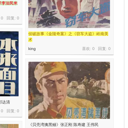
术李法民米
 0 回复:
0
侦破故事《金陵奇案》之《窃车大盗》岭南美
术
king
喜欢: 0 回复:
0
邹达清
 0 回复:
0
《贝壳湾擒黑鳗》张正刚 陈寿建 王伟民