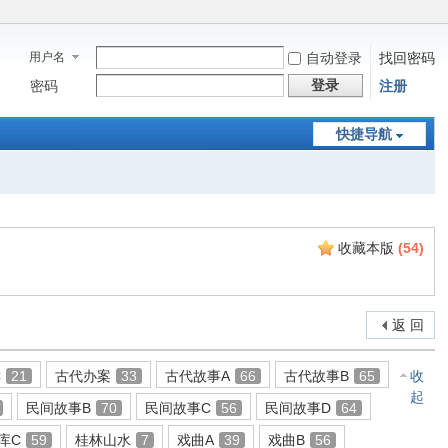
用户名
自动登录
找回密码
登录
密码
注册
快捷导航
收藏本版
(
54
)
返 回
C
21
古代办案
33
古代故事A
66
古代故事B
65
收
起
民间故事B
70
民间故事C
56
民间故事D
64
库C
59
桂林山水
7
戏曲A
39
戏曲B
56