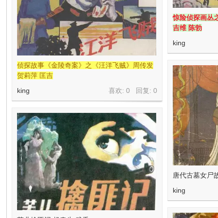
惊险侦探画丛
吉维 陈勃
king
侦探故事《金陵奇案》之《汪洋飞贼》周传发
贺莉萍 匡吉
king
喜欢: 0 回复:
0
唐代古墓女尸
king