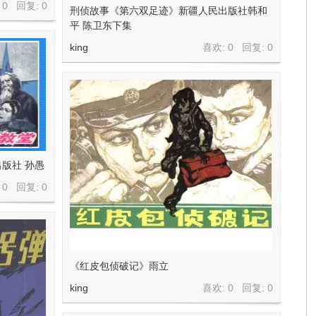
 0 回复:
0
刑侦故事《第六双足迹》新疆人民出版社韩和
平 陈卫东下集
king
喜欢: 0 回复:
0
版社 孙愚
 0 回复:
0
《红皮包侦破记》雨立
king
喜欢: 0 回复:
0