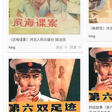
《检察官》河
king
《滨海谍案》河北人民出版社 陆汝浩
king
喜欢: 0 回复:
0
刑侦故事《第