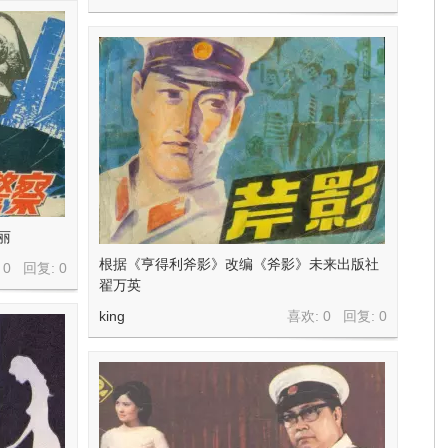
丽
根据《亨得利斧影》改编《斧影》未来出版社
 0 回复:
0
翟万英
king
喜欢: 0 回复:
0