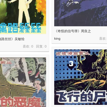
《奇怪的信号弹》周良之
king
喜欢:
擒路丝丝》吴敏绘
喜欢: 0 回复:
0