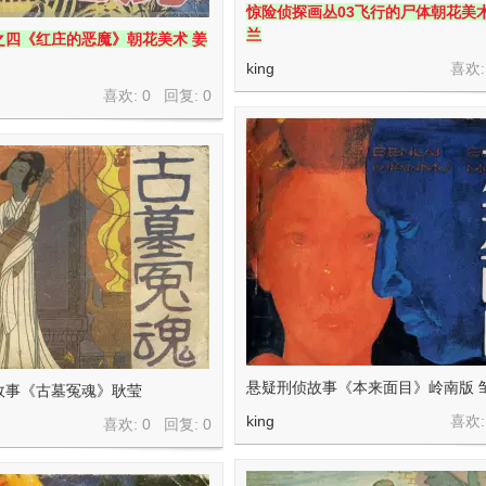
惊险侦探画丛03飞行的尸体朝花美
兰
之四《红庄的恶魔》朝花美术 姜
king
喜欢:
喜欢: 0 回复:
0
悬疑刑侦故事《本来面目》岭南版 
故事《古墓冤魂》耿莹
king
喜欢:
喜欢: 0 回复:
0