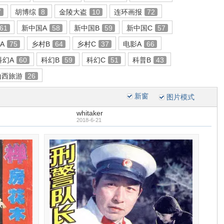
7
胡博综
8
金陵大盗
10
连环画报
72
61
新中国A
58
新中国B
59
新中国C
57
A
75
乡村B
64
乡村C
37
电影A
66
科幻A
60
科幻B
59
科幻C
51
科普B
43
山西旅游
26
新窗
图片模式
whitaker
2018-6-21