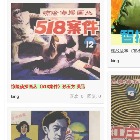
谍战故事《智
king
惊险侦探画丛《518案件》孙玉方 吴迅
king
喜欢: 0 回复:
0