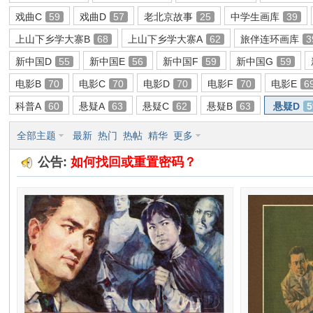
戏曲C
59
戏曲D
57
老北京故事
25
中学生画库
39
环
上山下乡学大寨B
68
上山下乡学大寨A
62
旅伴连环画库
3
新中国D
55
新中国E
56
新中国F
59
新中国G
59
电影B
70
电影C
70
电影D
70
电影F
70
电影E
6
科普A
60
悬疑A
63
悬疑C
62
悬疑B
63
悬疑D
5
全部主题
最新
热门
热帖
精华
更多
公告:
如何找回或重置密码？
画