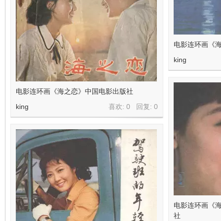
电影连环画《
king
电影连环画《海之恋》中国电影出版社
king
喜欢: 0 回复:
0
电影连环画《
社