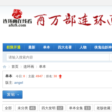
权限开通
最新
单本
四大名著
人物
侠鬼仙妖神
首页
连环画
单本
单本
今日:
0
|
主题:
4947
|
排名:
30
版主:
angel
连
»
›
›
全部
未分类
45
四大发明
12
单本全集
13
老版收藏