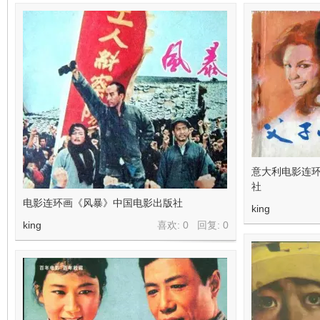
在
意大利电影连
线
社
电影连环画《风暴》中国电影出版社
king
king
喜欢: 0 回复:
0