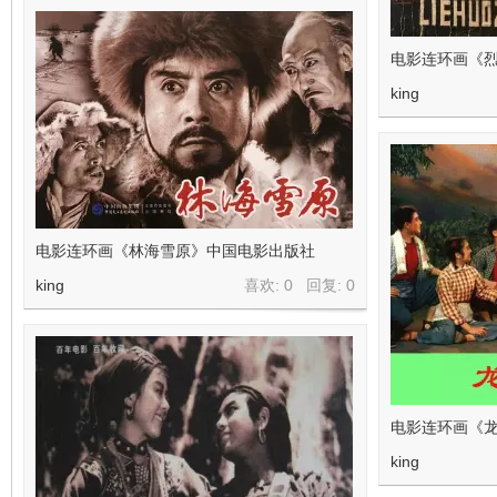
电影连环画《
king
电影连环画《林海雪原》中国电影出版社
king
喜欢: 0 回复:
0
电影连环画《
king