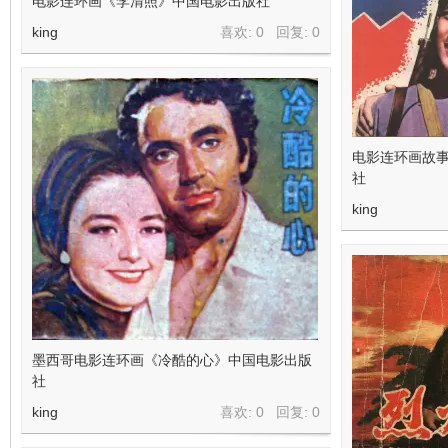
电影连环画《李清照》中国电影出版社
king
喜欢: 0 回复:
0
电影连环画故
社
king
墨西哥电影连环画《冷酷的心》中国电影出版
社
king
喜欢: 0 回复:
0