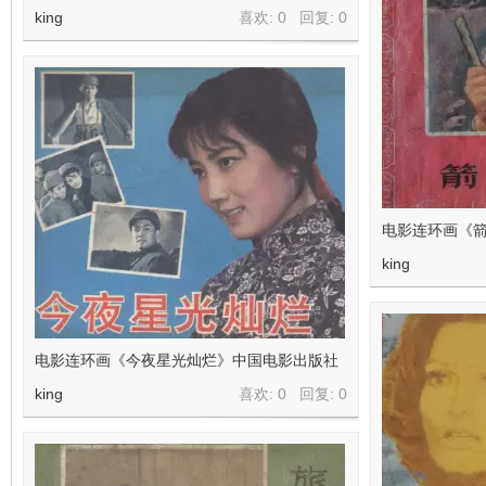
king
喜欢: 0 回复:
0
电影连环画《
king
电影连环画《今夜星光灿烂》中国电影出版社
king
喜欢: 0 回复:
0