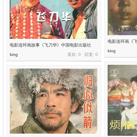
看
电影连环画《
电影连环画故事《飞刀华》中国电影出版社
king
king
喜欢: 0 回复:
0