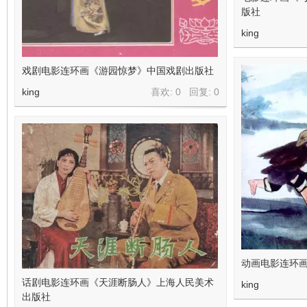
版社
king
戏剧电影连环画《游园惊梦》中国戏剧出版社
king
喜欢: 0 回复:
0
动画电影连环
话剧电影连环画《天涯断肠人》上海人民美术
king
出版社