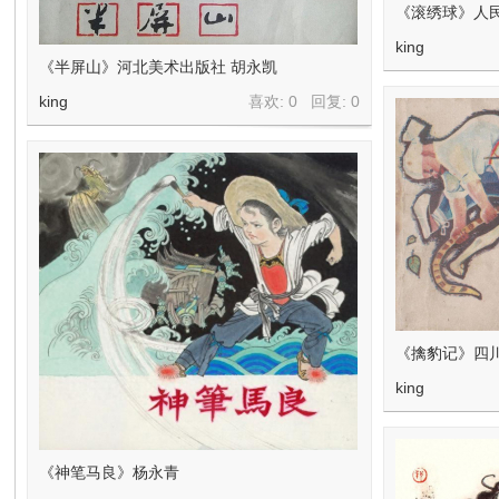
在
《滚绣球》人
king
《半屏山》河北美术出版社 胡永凯
king
喜欢: 0 回复:
0
线
《擒豹记》四
king
看
《神笔马良》杨永青