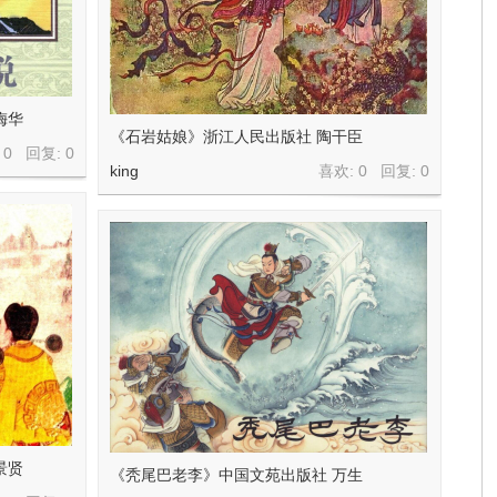
梅华
《石岩姑娘》浙江人民出版社 陶干臣
 0 回复:
0
king
喜欢: 0 回复:
0
景贤
《秃尾巴老李》中国文苑出版社 万生