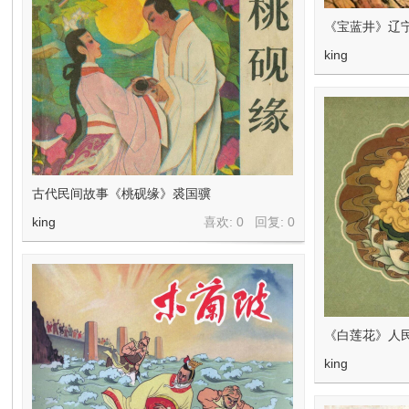
《宝蓝井》辽
king
古代民间故事《桃砚缘》裘国骥
king
喜欢: 0 回复:
0
《白莲花》人
king