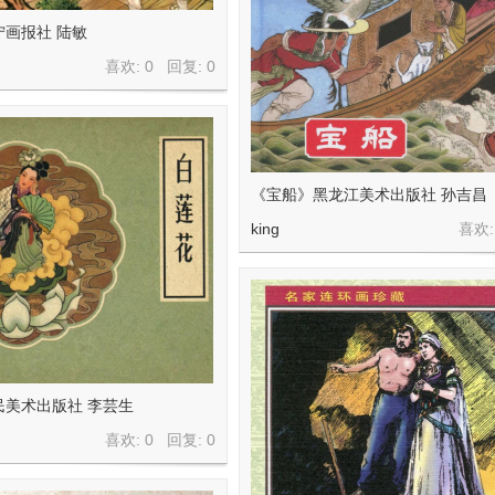
宁画报社 陆敏
喜欢: 0 回复:
0
《宝船》黑龙江美术出版社 孙吉昌
king
喜欢:
民美术出版社 李芸生
喜欢: 0 回复:
0