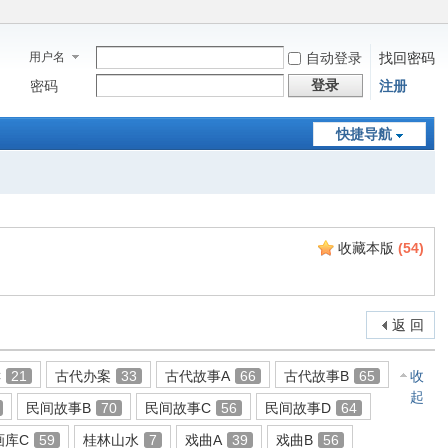
用户名
自动登录
找回密码
登录
密码
注册
快捷导航
收藏本版
(
54
)
返 回
C
21
古代办案
33
古代故事A
66
古代故事B
65
收
起
民间故事B
70
民间故事C
56
民间故事D
64
画库C
59
桂林山水
7
戏曲A
39
戏曲B
56