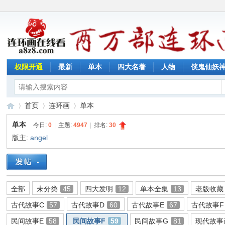
权限开通
最新
单本
四大名著
人物
侠鬼仙妖
首页
连环画
单本
单本
今日:
0
|
主题:
4947
|
排名:
30
版主:
angel
连
»
›
›
全部
未分类
45
四大发明
12
单本全集
13
老版收藏
古代故事C
57
古代故事D
60
古代故事E
67
古代故事F
民间故事E
58
民间故事F
59
民间故事G
81
现代故事