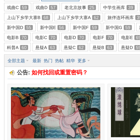
戏曲C
59
戏曲D
57
老北京故事
25
中学生画库
39
环
上山下乡学大寨B
68
上山下乡学大寨A
62
旅伴连环画库
3
新中国D
55
新中国E
56
新中国F
59
新中国G
59
电影B
70
电影C
70
电影D
70
电影F
70
电影E
6
科普A
60
悬疑A
63
悬疑C
62
悬疑B
63
悬疑D
5
全部主题
最新
热门
热帖
精华
更多
公告:
如何找回或重置密码？
画