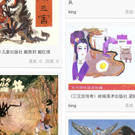
风
king
喜欢:
儿童出版社 戴敦邦 戴红倩
喜欢: 0 回复:
0
《三元宫传奇》岭南美术出版社 梁
king
喜欢: