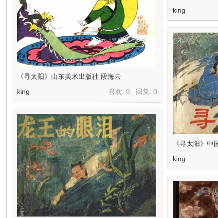
king
《寻太阳》山东美术出版社 段海云
king
喜欢: 0 回复:
0
《寻太阳》中
king