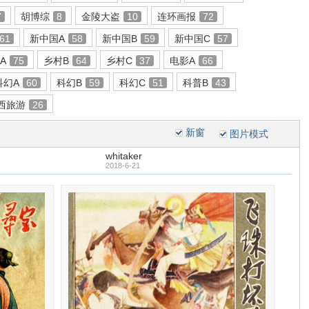
7
胡博综
8
金陵大盗
10
连环画报
72
61
新中国A
58
新中国B
59
新中国C
57
A
75
乡村B
64
乡村C
37
电影A
66
科幻A
60
科幻B
59
科幻C
51
科普B
43
西旅游
26
新窗
图片模式
whitaker
2018-6-21