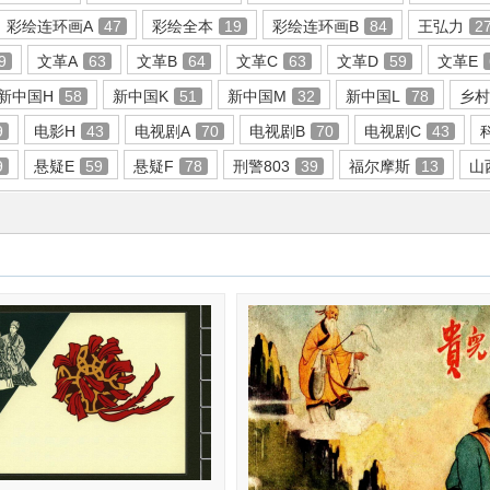
彩绘连环画A
47
彩绘全本
19
彩绘连环画B
84
王弘力
2
9
文革A
63
文革B
64
文革C
63
文革D
59
文革E
新中国H
58
新中国K
51
新中国M
32
新中国L
78
乡村
9
电影H
43
电视剧A
70
电视剧B
70
电视剧C
43
9
悬疑E
59
悬疑F
78
刑警803
39
福尔摩斯
13
山