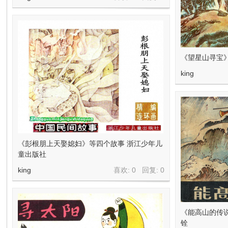
《望星山寻宝
king
《彭根朋上天娶媳妇》等四个故事 浙江少年儿
童出版社
king
喜欢: 0 回复:
0
《能高山的传说
铨