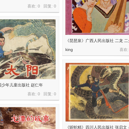
喜欢: 0 回复:
0
《琵琶泉》广西人民出版社 二龙 二
king
喜欢:
国少年儿童出版社 赵仁年
喜欢: 0 回复:
0
《斩蛇精》四川人民出版社 张启文