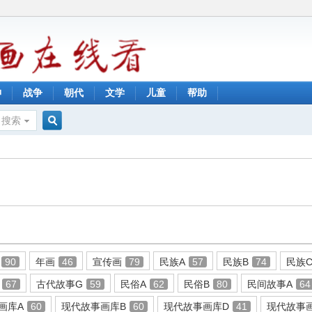
神
战争
朝代
文学
儿童
帮助
搜索
搜
索
90
年画
46
宣传画
79
民族A
57
民族B
74
民族
67
古代故事G
59
民俗A
62
民俗B
80
民间故事A
64
画库A
60
现代故事画库B
60
现代故事画库D
41
现代故事