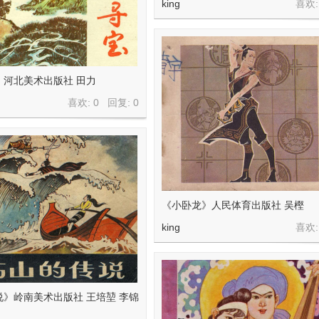
king
喜欢:
》河北美术出版社 田力
喜欢: 0 回复:
0
《小卧龙》人民体育出版社 吴樫
king
喜欢:
》岭南美术出版社 王培堃 李锦