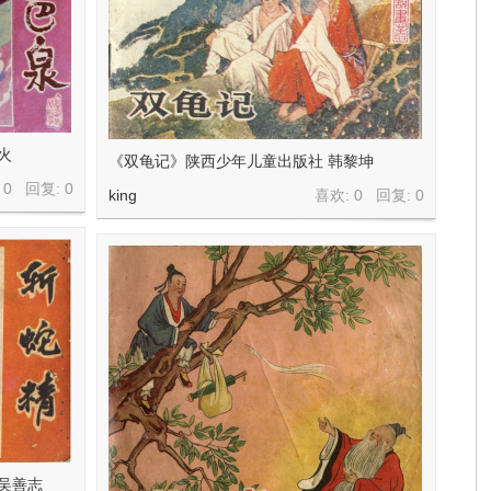
火
《双龟记》陕西少年儿童出版社 韩黎坤
 0 回复:
0
king
喜欢: 0 回复:
0
 吴善志