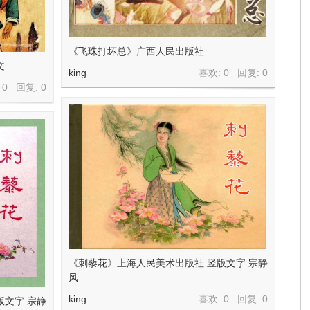
《飞珠打坏总》广西人民出版社
文
king
喜欢: 0 回复:
0
 0 回复:
0
《刺藜花》上海人民美术出版社 竖版文字 宗静
风
king
喜欢: 0 回复:
0
版文字 宗静