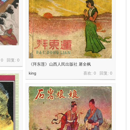
 0 回复:
0
《拜东莲》山西人民出版社 屠全枫
king
喜欢: 0 回复:
0