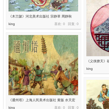
《木兰陂》河北美术出版社 宗静草 周静秋
king
喜欢: 0 回复:
0
《义侠撩天》
king
《通州塔》上海人民美术出版社 黄版 水天宏
king
喜欢: 0 回复:
0