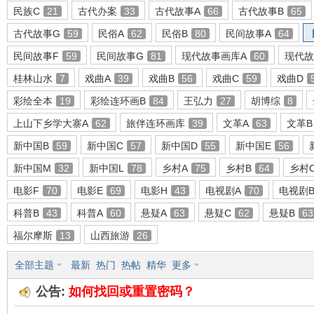
民族C
21
古代办案
33
古代故事A
66
古代故事B
65
古代故事G
59
民俗A
62
民俗B
80
民间故事A
64
民间故事F
59
民间故事G
81
现代故事画库A
60
现代故
环
桂林山水
7
戏曲A
39
戏曲B
56
戏曲C
59
戏曲D
彩绘全本
19
彩绘连环画B
84
王弘力
27
胡博综
8
上山下乡学大寨A
62
旅伴连环画库
39
文革A
63
文革B
新中国B
59
新中国C
57
新中国D
55
新中国E
56
新中国M
32
新中国L
78
乡村A
75
乡村B
64
乡村
电影F
70
电影E
69
电影H
43
电视剧A
70
电视剧
画
科普B
43
科普A
60
悬疑A
63
悬疑C
62
悬疑B
63
福尔摩斯
13
山西旅游
26
全部主题
最新
热门
热帖
精华
更多
公告:
如何找回或重置密码？