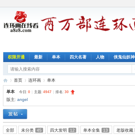
权限开通
最新
单本
四大名著
人物
侠鬼仙妖神
首页
连环画
单本
单本
今日:
0
|
主题:
4947
|
排名:
30
版主:
angel
连
»
›
›
全部
未分类
45
四大发明
12
单本全集
13
老版收藏