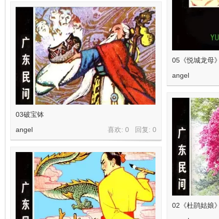
05《悦城龙母
angel
03破宝钵
angel
喜欢: 0 回复:
0
02《杜鹃姑娘