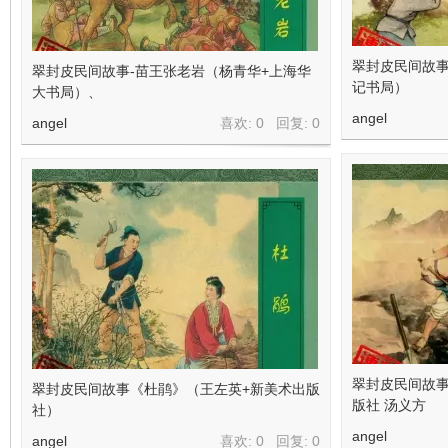
翠封皮民间故事
翠封皮民间故事-苗王张老岩（杨青华+上海华
记书局）
大书局）、
angel
angel
喜欢: 0 回复:
0
翠封皮民间故
翠封皮民间故事《杜鹃》（王左英+新美术出版
版社 汤义方
社）
angel
angel
喜欢: 0 回复:
0