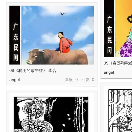
09《春郎和秋
08《聪明的放牛娃》 李合
angel
angel
喜欢: 0 回复:
0