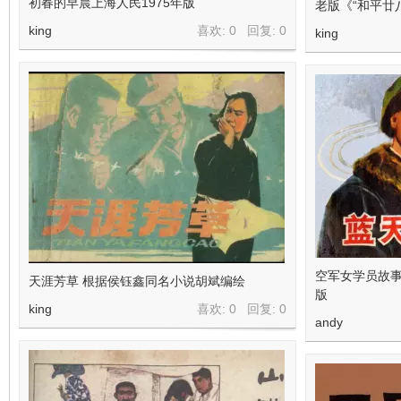
初春的早晨上海人民1975年版
老版《“和平廿
king
喜欢: 0 回复:
0
king
空军女学员故事
天涯芳草 根据侯钰鑫同名小说胡斌编绘
版
king
喜欢: 0 回复:
0
andy