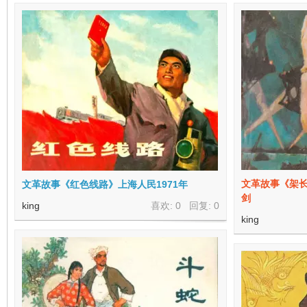
在
线
文革故事《架长
文革故事《红色线路》上海人民1971年
剑
king
喜欢: 0 回复:
0
king