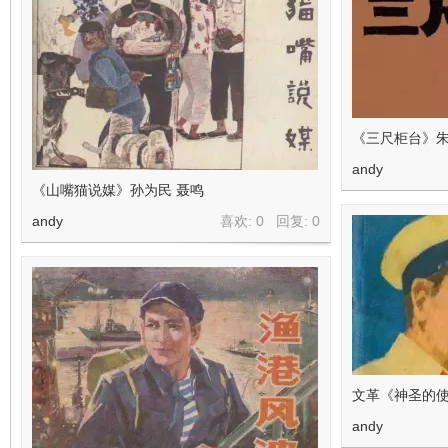
《三尺柜台》
andy
《山嘴猫说媒》孙为民 聂鸣
andy
喜欢: 0 回复:
0
文革《神圣的使
andy