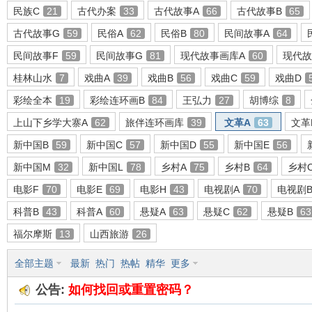
民族C
21
古代办案
33
古代故事A
66
古代故事B
65
古代故事G
59
民俗A
62
民俗B
80
民间故事A
64
民间故事F
59
民间故事G
81
现代故事画库A
60
现代故
环
桂林山水
7
戏曲A
39
戏曲B
56
戏曲C
59
戏曲D
彩绘全本
19
彩绘连环画B
84
王弘力
27
胡博综
8
上山下乡学大寨A
62
旅伴连环画库
39
文革A
63
文革
新中国B
59
新中国C
57
新中国D
55
新中国E
56
新中国M
32
新中国L
78
乡村A
75
乡村B
64
乡村
电影F
70
电影E
69
电影H
43
电视剧A
70
电视剧
画
科普B
43
科普A
60
悬疑A
63
悬疑C
62
悬疑B
63
福尔摩斯
13
山西旅游
26
全部主题
最新
热门
热帖
精华
更多
公告:
如何找回或重置密码？