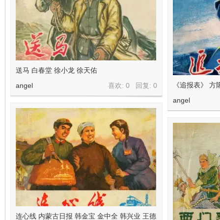
送马 白春堂 徐小龙 徐天佑
《追报表》 方
angel
喜欢: 0 回复:
0
angel
连心线 内蒙古日报 韩金宝 金中全 韩兴业 王德