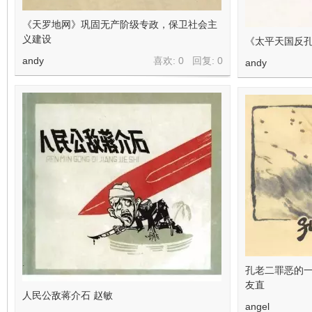
《天罗地网》巩固无产阶级专政，保卫社会主
义建设
《太平天国反
andy
喜欢: 0 回复:
0
andy
孔老二罪恶的一
友直
人民公敌蒋介石 赵敏
angel