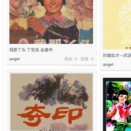
我那丫头 丁世昌 金建华
封建奴才—武训
angel
喜欢: 0 回复:
0
angel