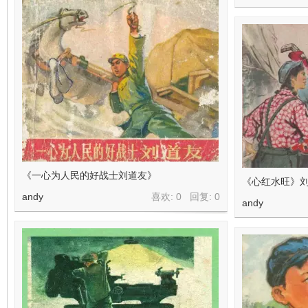
《一心为人民的好战士刘道友》
《心红水旺》刘
andy
喜欢: 0 回复:
0
andy