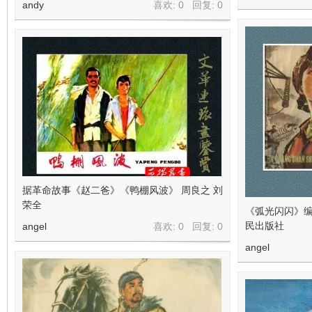
andy
喜欢: 0 回复:
0
据革命故事《赵二爸》《鸭棚风波》 周良之 刘
荣全
《弧光闪闪》编
民出版社
angel
喜欢: 0 回复:
0
angel