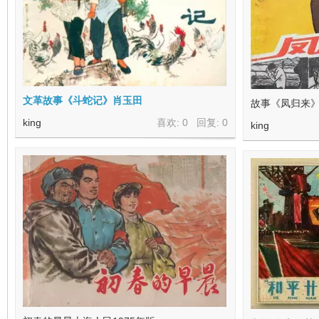
看
文革故事《斗蛇记》肖玉田
故事《凤归来》
king
喜欢: 0 回复:
0
king