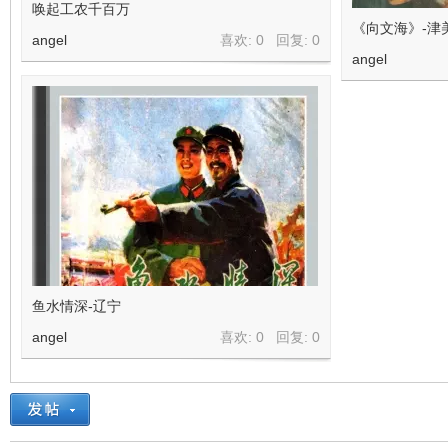
唤起工农千百万
《向文海》-津
angel
喜欢: 0 回复:
0
angel
鱼水情深-辽宁
angel
喜欢: 0 回复:
0