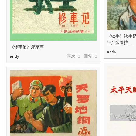
《铁牛》铁牛
生产队看护...
《修车记》郑家声
andy
andy
喜欢: 0 回复:
0