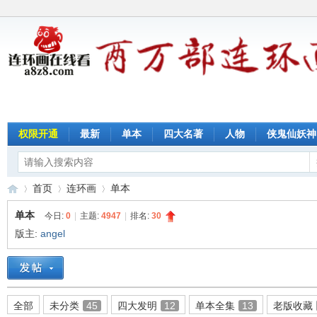
权限开通
最新
单本
四大名著
人物
侠鬼仙妖神
首页
连环画
单本
单本
今日:
0
|
主题:
4947
|
排名:
30
版主:
angel
连
»
›
›
全部
未分类
45
四大发明
12
单本全集
13
老版收藏