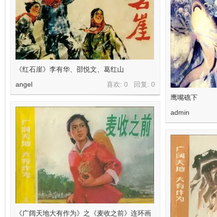
《红石崖》李有华、邵悦文、葛红山
angel
喜欢: 0 回复:
0
鹰嘴礁下
admin
《广阔天地大有作为》之《麦收之前》连环画