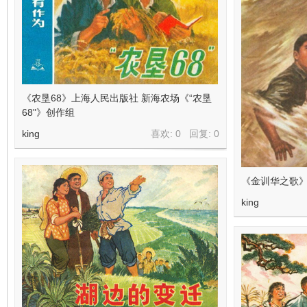
看
《农垦68》上海人民出版社 新海农场《“农垦
68"》创作组
king
喜欢: 0 回复:
0
《金训华之歌
king