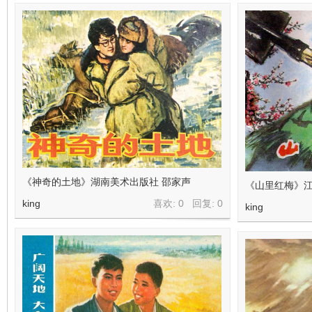
在
线
《神奇的土地》湖南美术出版社 邵家声
《山里红梅》江
king
喜欢: 0 回复:
0
king