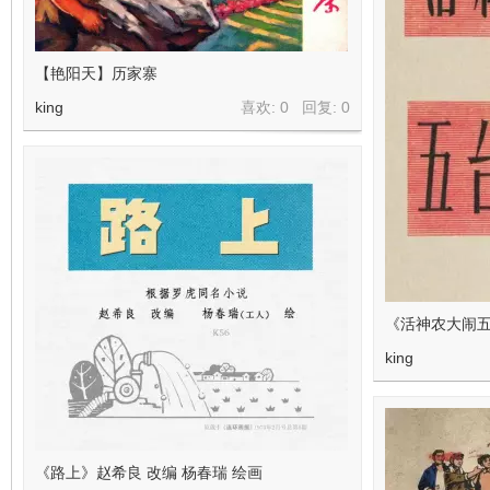
【艳阳天】历家寨
king
喜欢: 0 回复:
0
《活神农大闹五
king
《路上》赵希良 改编 杨春瑞 绘画