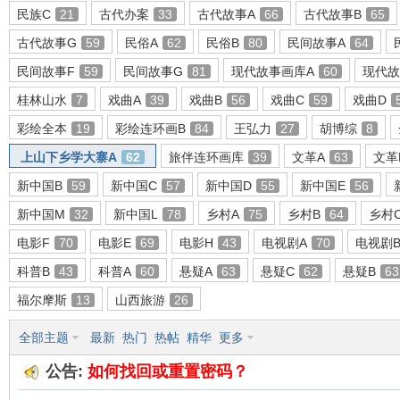
民族C
21
古代办案
33
古代故事A
66
古代故事B
65
古代故事G
59
民俗A
62
民俗B
80
民间故事A
64
民间故事F
59
民间故事G
81
现代故事画库A
60
现代故
环
桂林山水
7
戏曲A
39
戏曲B
56
戏曲C
59
戏曲D
彩绘全本
19
彩绘连环画B
84
王弘力
27
胡博综
8
上山下乡学大寨A
62
旅伴连环画库
39
文革A
63
文革
新中国B
59
新中国C
57
新中国D
55
新中国E
56
新中国M
32
新中国L
78
乡村A
75
乡村B
64
乡村
电影F
70
电影E
69
电影H
43
电视剧A
70
电视剧
画
科普B
43
科普A
60
悬疑A
63
悬疑C
62
悬疑B
63
福尔摩斯
13
山西旅游
26
全部主题
最新
热门
热帖
精华
更多
公告:
如何找回或重置密码？