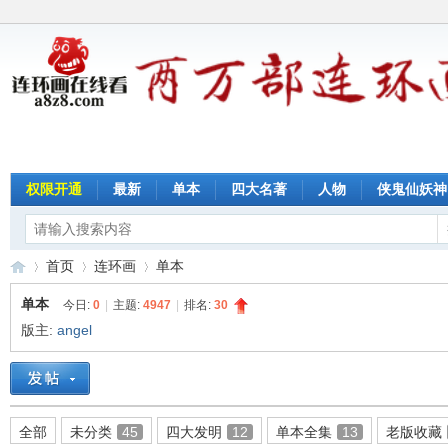
权限开通
最新
单本
四大名著
人物
侠鬼仙妖神
首页
连环画
单本
单本
今日:
0
|
主题:
4947
|
排名:
30
版主:
angel
连
»
›
›
全部
未分类
45
四大发明
12
单本全集
13
老版收藏