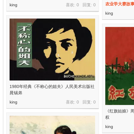
农业学大赛故
king
喜欢: 0 回复:
0
king
1980年经典《不称心的姐夫》人民美术出版社
晁锡弟
king
喜欢: 0 回复:
0
《红旗姑娘》周
权
king