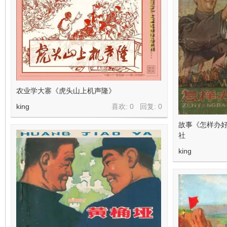
农业学大寨《虎头山上机声隆》
king
喜欢: 0 回复:
0
故事《怎样办
社
king