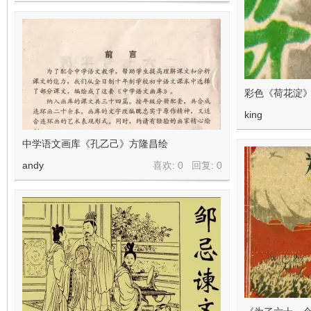
彩色《荷花淀》
king
中学语文画库《孔乙己》方隆昌绘
andy
喜欢: 0 回复:
0