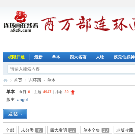
权限开通
最新
单本
四大名著
人物
侠鬼仙妖神
首页
连环画
单本
单本
今日:
0
|
主题:
4947
|
排名:
30
版主:
angel
连
»
›
›
全部
未分类
45
四大发明
12
单本全集
13
老版收藏