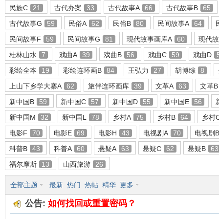
民族C
21
古代办案
33
古代故事A
66
古代故事B
65
古代故事G
59
民俗A
62
民俗B
80
民间故事A
64
民间故事F
59
民间故事G
81
现代故事画库A
60
现代故
环
桂林山水
7
戏曲A
39
戏曲B
56
戏曲C
59
戏曲D
彩绘全本
19
彩绘连环画B
84
王弘力
27
胡博综
8
上山下乡学大寨A
62
旅伴连环画库
39
文革A
63
文革B
新中国B
59
新中国C
57
新中国D
55
新中国E
56
新中国M
32
新中国L
78
乡村A
75
乡村B
64
乡村
电影F
70
电影E
69
电影H
43
电视剧A
70
电视剧
画
科普B
43
科普A
60
悬疑A
63
悬疑C
62
悬疑B
63
福尔摩斯
13
山西旅游
26
全部主题
最新
热门
热帖
精华
更多
公告:
如何找回或重置密码？