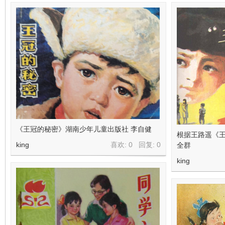
在
线
《王冠的秘密》湖南少年儿童出版社 李自健
根据王路遥《王
king
喜欢: 0 回复:
0
全群
king