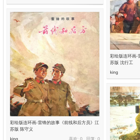
彩绘版连环画-
苏版 沈行工
king
彩绘版连环画-雷锋的故事《前线和后方员》江
苏版 陈守义
king
喜欢: 0 回复:
0