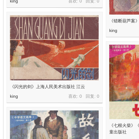
king
喜欢: 0 回复:
0
《错断葫芦案》
king
《闪光的剑》上海人民美术出版社 江云
king
喜欢: 0 回复:
0
《七根火柴》
童出版社