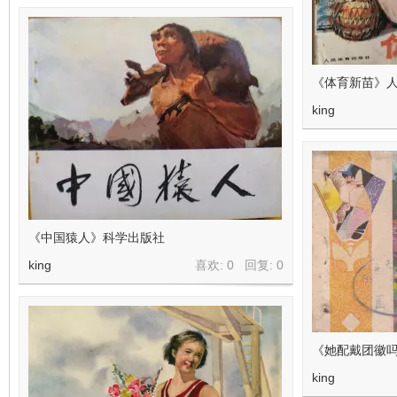
《体育新苗》人
king
《中国猿人》科学出版社
king
喜欢: 0 回复:
0
《她配戴团徽吗
king