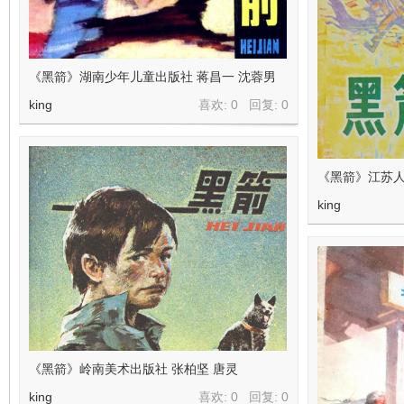
《黑箭》湖南少年儿童出版社 蒋昌一 沈蓉男
king
喜欢: 0 回复:
0
《黑箭》江苏人
king
《黑箭》岭南美术出版社 张柏坚 唐灵
king
喜欢: 0 回复:
0