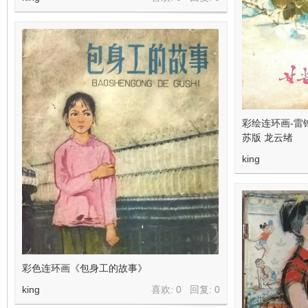
彩绘连环画-雷
苏版 龙云绪
king
彩色连环画《包身工的故事》
king
喜欢: 0 回复:
0