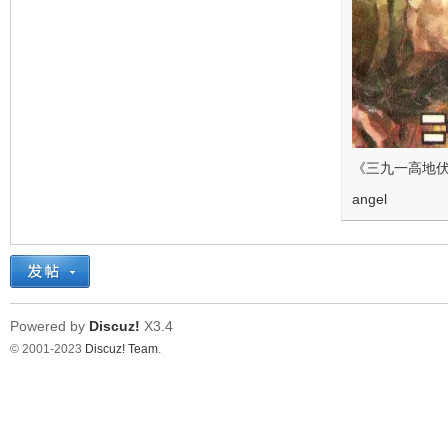
《三九一高地
angel
Powered by
Discuz!
X3.4
© 2001-2023
Discuz! Team
.