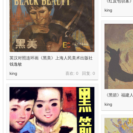
《红皮包窃案》
king
英汉对照连环画《黑美》上海人民美术出版社
钱逸敏
king
喜欢: 0 回复:
0
《黑箭》福建人
king