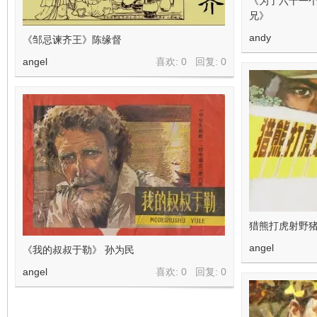
《为了六十一个
兄》
andy
《邹忌谏齐王》陈缘督
angel
喜欢: 0 回复:
0
猎熊打虎射野猪
angel
《我的叔叔于勒》 孙为民
angel
喜欢: 0 回复:
0