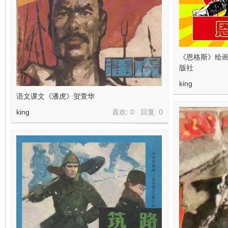
《恩格斯》绘
版社
king
语文课文《潘虎》贺萱华
king
喜欢: 0 回复:
0