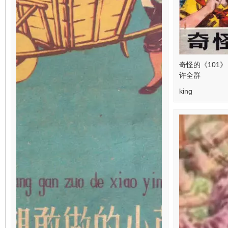
奇怪的《101
许全群
king