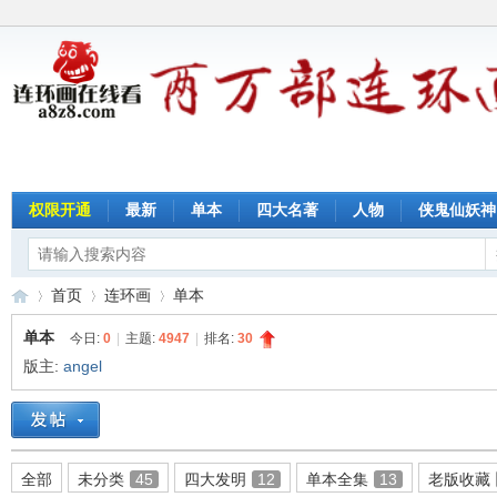
权限开通
最新
单本
四大名著
人物
侠鬼仙妖神
首页
连环画
单本
单本
今日:
0
|
主题:
4947
|
排名:
30
版主:
angel
连
»
›
›
全部
未分类
45
四大发明
12
单本全集
13
老版收藏