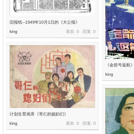
旧报纸--1949年10月1日的《大公报》
king
喜欢: 0 回复:
0
《金箭号返航》
king
计划生育画库《哥仨的媳妇们》
king
喜欢: 0 回复:
0