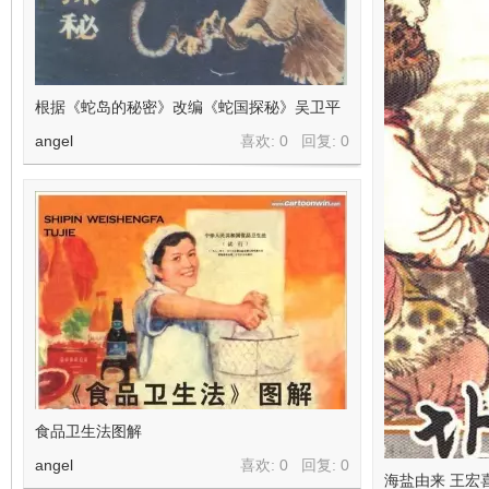
根据《蛇岛的秘密》改编《蛇国探秘》吴卫平
angel
喜欢: 0 回复:
0
食品卫生法图解
angel
喜欢: 0 回复:
0
海盐由来 王宏