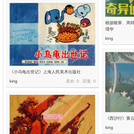
根据晓寒、周祥
瑾华
king
《小乌龟出世记》上海人民美术出版社
king
喜欢: 0 回复:
0
《西沙行》黄
king