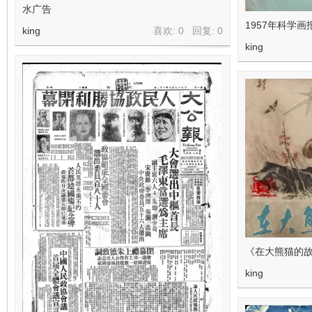
水广告
1957年科学
king
喜欢: 0 回复:
0
king
《在大熊猫的故
king