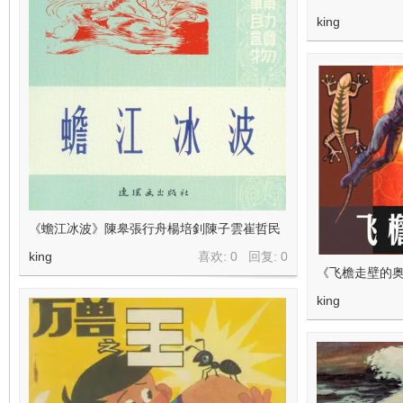
king
《蟾江冰波》陳皋張行舟楊培釗陳子雲崔哲民
king
喜欢: 0 回复:
0
《飞檐走壁的
king