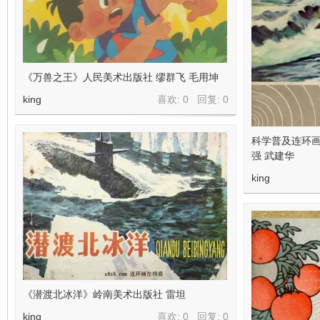
《万兽之王》人民美术出版社 缪群飞 毛用坤
king
喜欢: 0 回复:
0
科学普及连环画
强 武建华
king
《潜渡北冰洋》岭南美术出版社 雷坦
king
喜欢: 0 回复:
0