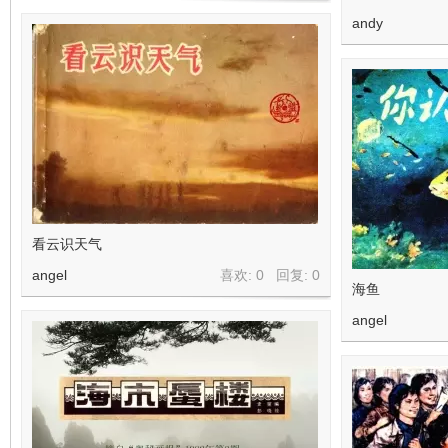
andy
看云识天气
angel
喜欢: 0 回复:
0
海鱼
angel