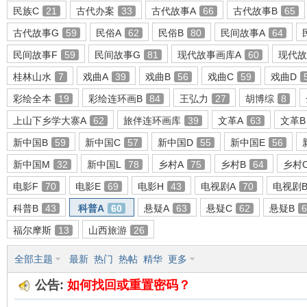
民族C
21
古代办案
33
古代故事A
66
古代故事B
65
古代故事G
59
民俗A
62
民俗B
80
民间故事A
64
民间故事F
59
民间故事G
81
现代故事画库A
60
现代故
环
桂林山水
7
戏曲A
39
戏曲B
56
戏曲C
59
戏曲D
彩绘全本
19
彩绘连环画B
84
王弘力
27
胡博综
8
上山下乡学大寨A
62
旅伴连环画库
39
文革A
63
文革B
新中国B
59
新中国C
57
新中国D
55
新中国E
56
新中国M
32
新中国L
78
乡村A
75
乡村B
64
乡村
电影F
70
电影E
69
电影H
43
电视剧A
70
电视剧
画
科普B
43
科普A
60
悬疑A
63
悬疑C
62
悬疑B
6
福尔摩斯
13
山西旅游
26
全部主题
最新
热门
热帖
精华
更多
公告:
如何找回或重置密码？