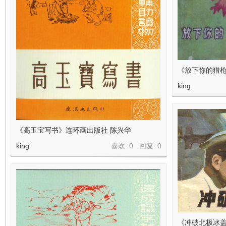
看
《放下你的猎枪
king
《高玉宝写书》连环画出版社 陈兴华
king
喜欢: 0 回复:
0
《冲破北极冰盖