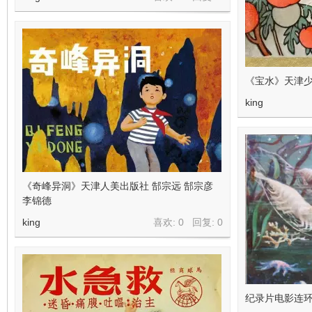
《宝水》天津少
king
《奇峰异洞》天津人美出版社 郜宗远 郜宗彦
李锦德
king
喜欢: 0 回复:
0
纪录片电影连