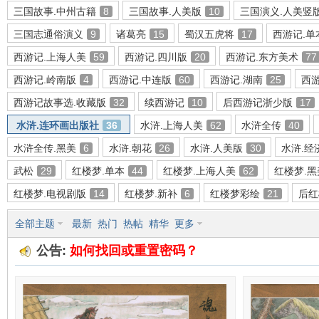
三国故事.中州古籍
8
三国故事.人美版
10
三国演义.人美竖
三国志通俗演义
9
诸葛亮
15
蜀汉五虎将
17
西游记.单
西游记.上海人美
59
西游记.四川版
20
西游记.东方美术
77
环
西游记.岭南版
4
西游记.中连版
60
西游记.湖南
25
西游
西游记故事选.收藏版
32
续西游记
10
后西游记浙少版
17
水浒.连环画出版社
36
水浒.上海人美
62
水浒全传
40
水浒全传.黑美
6
水浒.朝花
26
水浒.人美版
30
水浒.经
武松
29
红楼梦.单本
44
红楼梦.上海人美
62
红楼梦.黑
红楼梦.电视剧版
14
红楼梦.新补
6
红楼梦彩绘
21
后红
画
全部主题
最新
热门
热帖
精华
更多
公告:
如何找回或重置密码？