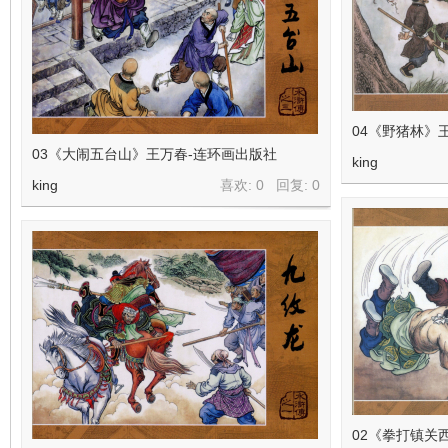
04《野猪林》
03《大闹五台山》王万春-连环画出版社
king
king
喜欢: 0 回复:
0
02《拳打镇关