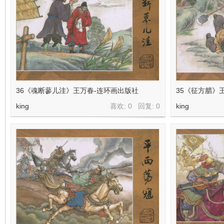
在
36《魂断蓼儿洼》王万春-连环画出版社
35《征方腊》
king
喜欢: 0 回复:
0
king
线