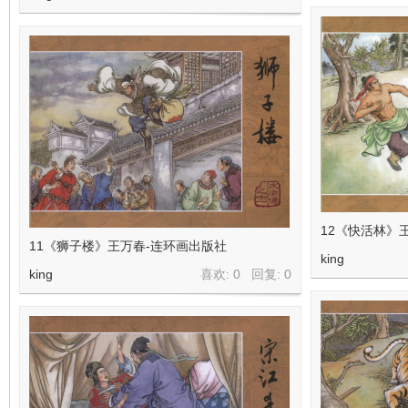
12《快活林》
11《狮子楼》王万春-连环画出版社
king
king
喜欢: 0 回复:
0