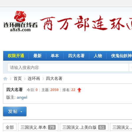
权限开通
最新
单本
四大名著
人物
侠鬼仙妖神
首页
连环画
四大名著
四大名著
今日:
0
|
主题:
2059
|
排名:
22
版主:
angel
连
»
›
›
全部
三国演义.单本
79
三国演义.上美白版
61
三国演义.