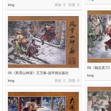
king
喜欢: 0 回复:
0
06《杨志卖刀
05《风雪山神庙》王万春-连环画出版社
king
king
喜欢: 0 回复:
0