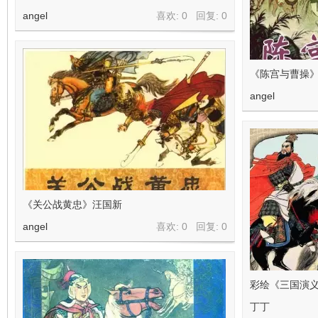
angel
喜欢: 0 回复:
0
《陈宫与曹操》
angel
《关公战黄忠》汪国新
angel
喜欢: 0 回复:
0
彩绘《三国演
丁丁