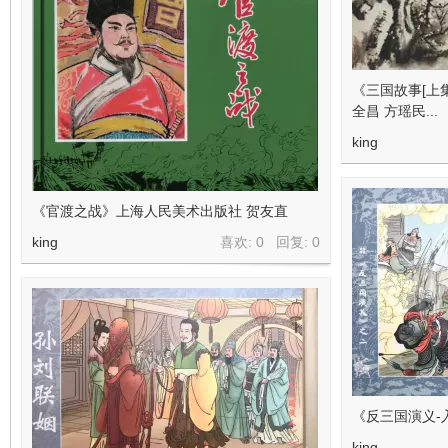
《三国故事[上
全昌 方瑶民...
king
《官渡之战》上海人民美术出版社 贺友直
king
喜欢: 0 回复:
0
《反三国演义-
king