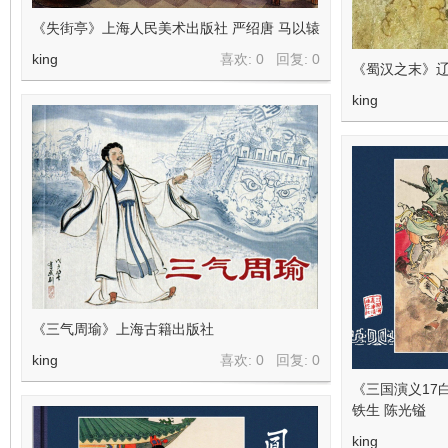
看
《失街亭》上海人民美术出版社 严绍唐 马以辕
king
喜欢: 0 回复:
0
《蜀汉之末》
king
《三气周瑜》上海古籍出版社
king
喜欢: 0 回复:
0
《三国演义17
铁生 陈光镒
king