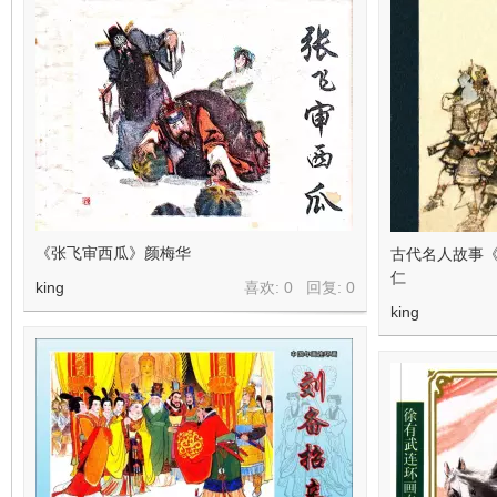
《张飞审西瓜》颜梅华
古代名人故事《
仁
king
喜欢: 0 回复:
0
king