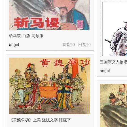
斩马谡-白版 高顺康
angel
喜欢: 0 回复:
0
三国演义人物
angel
《黄魏争功》上美 竖版文字 陈履平