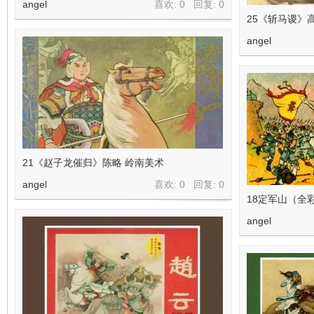
angel
喜欢: 0 回复:
0
25《斩马谡》
angel
21《赵子龙催归》陈略 岭南美术
angel
喜欢: 0 回复:
0
18定军山（全
angel