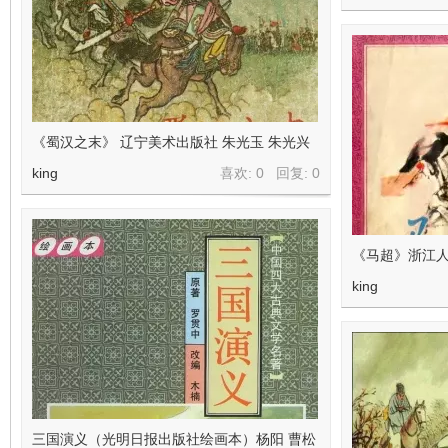
《蜀汉之末》 辽宁美术出版社 朱光玉 朱光兴
king
喜欢: 0 回复:
0
《马超》浙江人
king
三国演义（光明日报出版社绘画本）杨阳 曹松