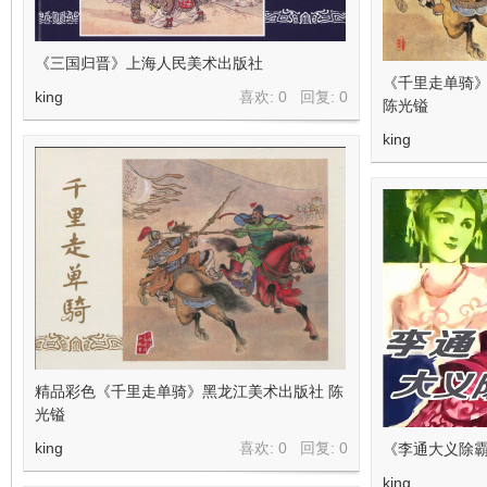
《三国归晋》上海人民美术出版社
《千里走单骑》
king
喜欢: 0 回复:
0
陈光镒
king
精品彩色《千里走单骑》黑龙江美术出版社 陈
光镒
king
喜欢: 0 回复:
0
《李通大义除霸
king