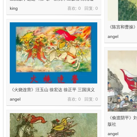
king
喜欢: 0 回复:
0
《陈宫和曹操
angel
《火烧连营》汪玉山 徐宏达 徐正平 三国演义
angel
喜欢: 0 回复:
0
《偷渡阴平》
版社
angel