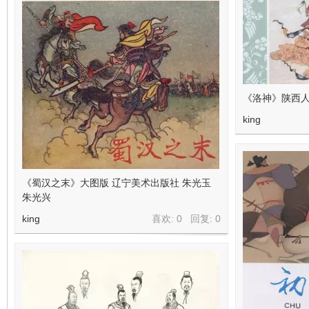
《洛神》陕西人
king
《蜀汉之末》大图版 辽宁美术出版社 朱光玉
朱光兴
king
喜欢: 0 回复:
0