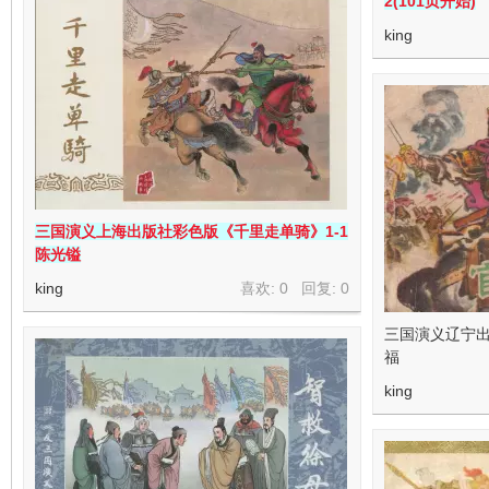
2(101页开始)
king
三国演义上海出版社彩色版《千里走单骑》1-1
陈光镒
king
喜欢: 0 回复:
0
三国演义辽宁出
福
king