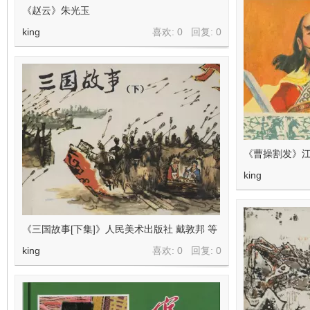
《赵云》朱光玉
king
喜欢: 0 回复:
0
《曹操割发》江
king
《三国故事[下集]》人民美术出版社 戴敦邦 等
king
喜欢: 0 回复:
0