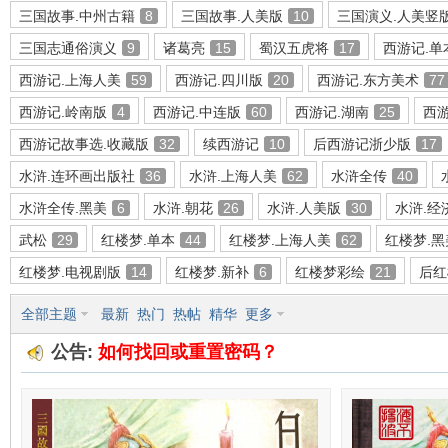
三国故事.中州古籍
8
三国故事.人美版
10
三国演义.人美竖
三国志通俗演义
9
诸葛亮
15
蜀汉五虎将
17
西游记.单
西游记.上海人美
59
西游记.四川版
20
西游记.东方美术
77
环
西游记.岭南版
4
西游记.中连版
60
西游记.湖南
25
西游
西游记故事选.收藏版
32
续西游记
10
后西游记浙少版
17
水浒.连环画出版社
36
水浒.上海人美
62
水浒全传
40
水浒全传.黑美
6
水浒.朝花
26
水浒.人美版
30
水浒.经
武松
29
红楼梦.单本
44
红楼梦.上海人美
62
红楼梦.黑
红楼梦.电视剧版
14
红楼梦.新补
6
红楼梦彩绘
21
后红
画
全部主题
最新
热门
热帖
精华
更多
公告:
如何找回或重置密码？