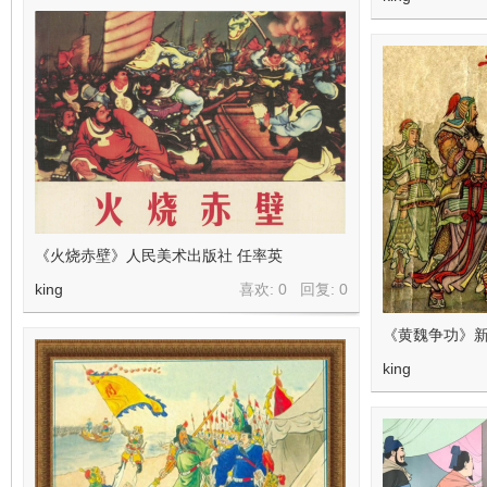
《火烧赤壁》人民美术出版社 任率英
king
喜欢: 0 回复:
0
《黄魏争功》新
king