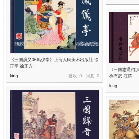
《三国演义06凤仪亭》上海人民美术出版社 徐
正平 徐正方
《三国志通俗
king
喜欢: 0 回复:
0
徐有武 汪涛
king