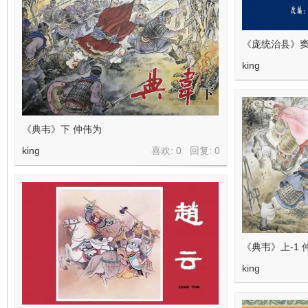
《庞统治县》
king
《典韦》下 仲伟为
king
喜欢: 0 回复:
0
《典韦》上-1 
king