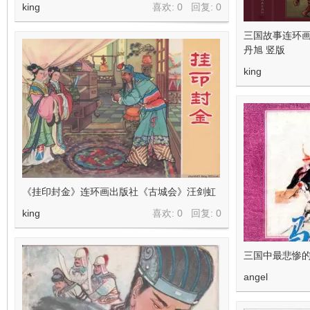
king
喜欢: 0 回复:
0
三国故事连环画
丹旭 竖版
king
《挂印封金》连环画出版社《古城会》汪剑虹
king
喜欢: 0 回复:
0
三国中最悲惨的
angel