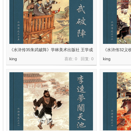
在
《水浒传35朱武破阵》学林美术出版社 王学成
《水浒传32义
king
喜欢: 0 回复:
0
king
线