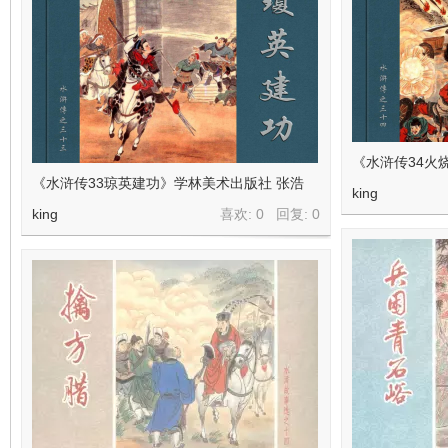
《水浒传34火
《水浒传33琼英建功》学林美术出版社 张浩
king
king
喜欢: 0 回复:
0