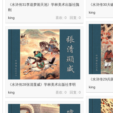
看
《水浒传31李逵梦闹天池》学林美术出版社隗
《水浒传30大
刚
king
king
喜欢: 0 回复:
0
《水浒传29兵
《水浒传28张清显威》学林美术出版社李明
king
king
喜欢: 0 回复:
0