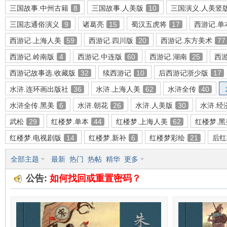
三国故事.中州古籍
8
三国故事.人美版
10
三国演义.人美竖
三国志通俗演义
9
诸葛亮
15
蜀汉五虎将
17
西游记.单
西游记.上海人美
59
西游记.四川版
20
西游记.东方美术
77
环
西游记.岭南版
4
西游记.中连版
60
西游记.湖南
25
西游
西游记故事选.收藏版
32
续西游记
10
后西游记浙少版
17
水浒.连环画出版社
36
水浒.上海人美
62
水浒全传
40
水浒全传.黑美
6
水浒.朝花
26
水浒.人美版
30
水浒.经
武松
29
红楼梦.单本
44
红楼梦.上海人美
62
红楼梦.黑
红楼梦.电视剧版
14
红楼梦.新补
6
红楼梦彩绘
21
后红
画
全部主题
最新
热门
热帖
精华
更多
公告:
如何找回或重置密码？