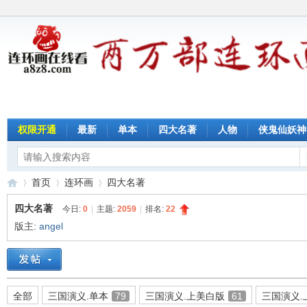
权限开通
最新
单本
四大名著
人物
侠鬼仙妖神
首页
连环画
四大名著
四大名著
今日:
0
|
主题:
2059
|
排名:
22
版主:
angel
连
»
›
›
全部
三国演义.单本
79
三国演义.上美白版
61
三国演义.