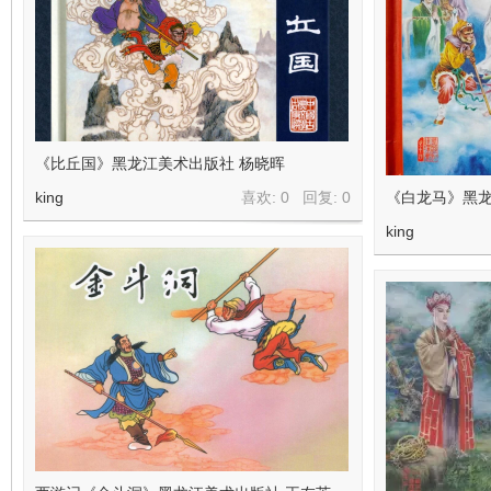
在
《比丘国》黑龙江美术出版社 杨晓晖
king
喜欢: 0 回复:
0
《白龙马》黑
king
线