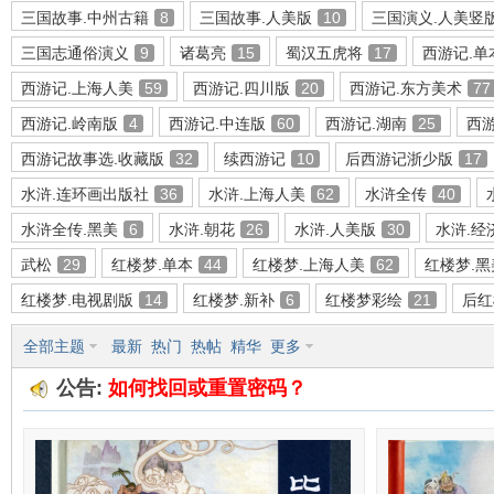
三国故事.中州古籍
8
三国故事.人美版
10
三国演义.人美竖
三国志通俗演义
9
诸葛亮
15
蜀汉五虎将
17
西游记.单
西游记.上海人美
59
西游记.四川版
20
西游记.东方美术
77
环
西游记.岭南版
4
西游记.中连版
60
西游记.湖南
25
西游
西游记故事选.收藏版
32
续西游记
10
后西游记浙少版
17
水浒.连环画出版社
36
水浒.上海人美
62
水浒全传
40
水浒全传.黑美
6
水浒.朝花
26
水浒.人美版
30
水浒.经
武松
29
红楼梦.单本
44
红楼梦.上海人美
62
红楼梦.黑
红楼梦.电视剧版
14
红楼梦.新补
6
红楼梦彩绘
21
后红
画
全部主题
最新
热门
热帖
精华
更多
公告:
如何找回或重置密码？