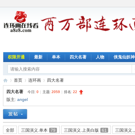
权限开通
最新
单本
四大名著
人物
侠鬼仙妖神
首页
连环画
四大名著
四大名著
今日:
0
|
主题:
2059
|
排名:
22
版主:
angel
连
»
›
›
全部
三国演义.单本
79
三国演义.上美白版
61
三国演义.