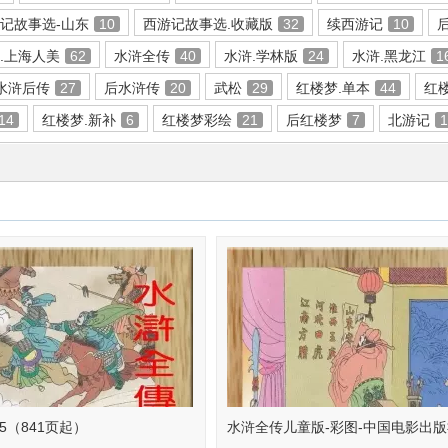
记故事选-山东
10
西游记故事选.收藏版
32
续西游记
10
.上海人美
62
水浒全传
40
水浒.学林版
24
水浒.黑龙江
1
水浒后传
27
后水浒传
20
武松
29
红楼梦.单本
44
红
14
红楼梦.新补
6
红楼梦彩绘
21
后红楼梦
7
北游记
5（841页起）
水浒全传儿童版-彩图-中国电影出版