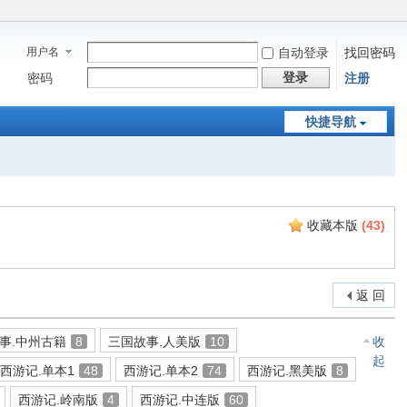
用户名
自动登录
找回密码
登录
密码
注册
快捷导航
收藏本版
(
43
)
返 回
事.中州古籍
8
三国故事.人美版
10
收
起
西游记.单本1
48
西游记.单本2
74
西游记.黑美版
8
西游记.岭南版
4
西游记.中连版
60