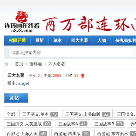
权限开通
最新
单本
四大名著
人物
侠鬼仙妖
首页
连环画
四大名著
四大名著
今日:
0
|
主题:
2059
|
排名:
22
版主:
angel
连
»
›
›
全部
三国演义.单本
79
三国演义.上美白版
61
三国演义
三国演义.人美竖版
60
三国故事A
41
三国故事B
79
赤
西游记.上海人美
59
西游记.四川版
20
西游记.东方美术
7