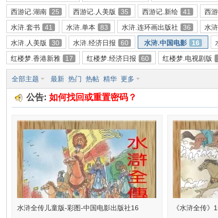
西游记.湖南
25
西游记.人美版
35
西游记.新绘
41
西游
环
水浒.套书
41
水浒.单本
83
水浒.连环画出版社
36
水浒
水浒.人美版
30
水浒.经济日报
60
水浒.中国电影
16
红楼梦.香港新雅
17
红楼梦.经济日报
60
红楼梦.电视剧版
全部主题
最新
热门
热帖
精华
更多
公告:
如何找回或重置密码？
画
水浒全传儿童版-彩图-中国电影出版社16
《水浒全传》1