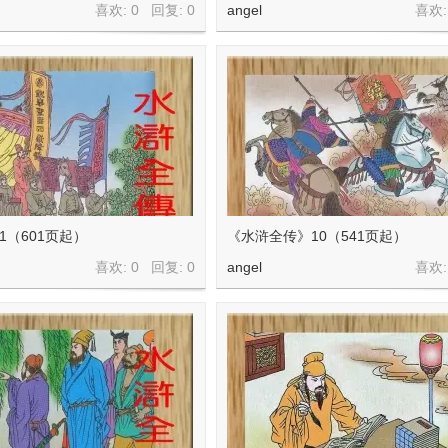
喜欢: 0 回复:
0
angel
喜欢:
1（601页起）
《水浒全传》10（541页起）
喜欢: 0 回复:
0
angel
喜欢: