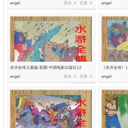
在
angel
喜欢: 0 回复:
0
angel
线
水浒全传儿童版-彩图-中国电影出版社12
《水浒全传》1
angel
喜欢: 0 回复:
0
angel
看