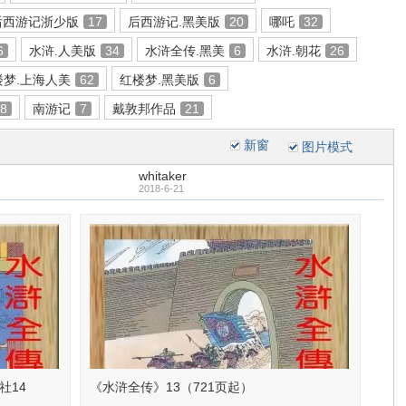
后西游记浙少版
17
后西游记.黑美版
20
哪吒
32
6
水浒.人美版
34
水浒全传.黑美
6
水浒.朝花
26
楼梦.上海人美
62
红楼梦.黑美版
6
18
南游记
7
戴敦邦作品
21
新窗
图片模式
whitaker
2018-6-21
社14
《水浒全传》13（721页起）