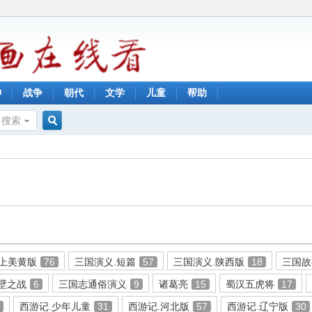
神
战争
朝代
文学
儿童
帮助
搜索
搜
索
.上美黄版
76
三国演义.短篇
57
三国演义.陕西版
18
三国故
壁之战
6
三国志通俗演义
9
诸葛亮
15
蜀汉五虎将
17
7
西游记.少年儿童
31
西游记.河北版
57
西游记.辽宁版
30