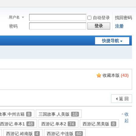
用户名
自动登录
找回密码
登录
密码
注册
快捷导航
收藏本版
(
43
)
返 回
故事.中州古籍
8
三国故事.人美版
10
收
起
西游记.单本1
48
西游记.单本2
74
西游记.黑美版
8
西游记.岭南版
4
西游记.中连版
60