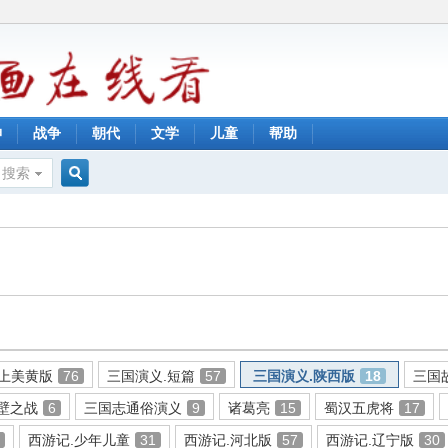
神
战争
朝代
文学
儿童
帮助
搜索
搜
索
.上美黄版
76
三国演义.短篇
57
三国演义.陕西版
18
三国
壁之战
6
三国志通俗演义
9
诸葛亮
15
蜀汉五虎将
17
7
西游记.少年儿童
31
西游记.河北版
57
西游记.辽宁版
30