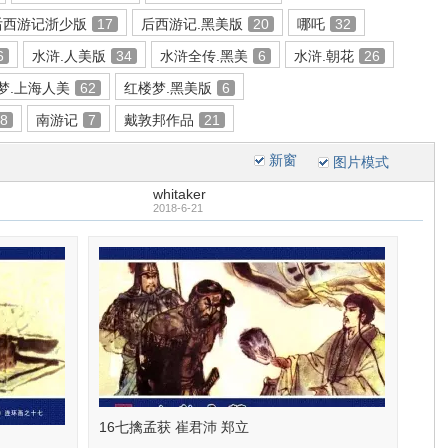
后西游记浙少版
17
后西游记.黑美版
20
哪吒
32
6
水浒.人美版
34
水浒全传.黑美
6
水浒.朝花
26
梦.上海人美
62
红楼梦.黑美版
6
18
南游记
7
戴敦邦作品
21
新窗
图片模式
whitaker
2018-6-21
16七擒孟获 崔君沛 郑立