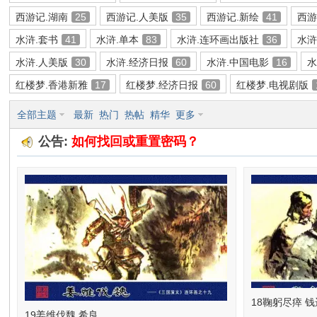
西游记.湖南
25
西游记.人美版
35
西游记.新绘
41
西游
环
水浒.套书
41
水浒.单本
83
水浒.连环画出版社
36
水浒
水浒.人美版
30
水浒.经济日报
60
水浒.中国电影
16
红楼梦.香港新雅
17
红楼梦.经济日报
60
红楼梦.电视剧版
全部主题
最新
热门
热帖
精华
更多
公告:
如何找回或重置密码？
画
18鞠躬尽瘁 
19姜维伐魏 希良