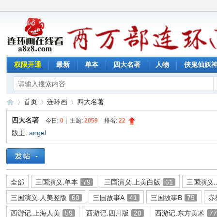
权限开通
最新
单本
四大名著
人物
侠鬼仙妖
首页
连环画
四大名著
四大名著
今日:
0
|
主题:
2059
|
排名:
22
版主:
angel
连
»
›
›
全部
三国演义.单本
79
三国演义.上美白版
61
三国演义
三国演义.人美竖版
60
三国故事A
41
三国故事B
79
赤
西游记.上海人美
59
西游记.四川版
20
西游记.东方美术
7