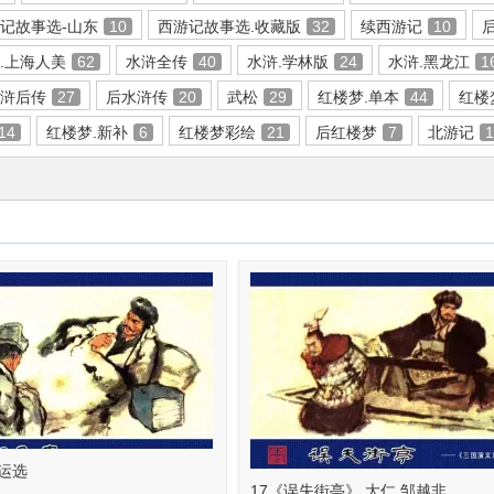
记故事选-山东
10
西游记故事选.收藏版
32
续西游记
10
.上海人美
62
水浒全传
40
水浒.学林版
24
水浒.黑龙江
1
水浒后传
27
后水浒传
20
武松
29
红楼梦.单本
44
红楼
14
红楼梦.新补
6
红楼梦彩绘
21
后红楼梦
7
北游记
钱运选
17《误失街亭》 大仁 邹越非