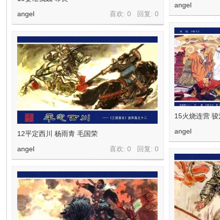
在
angel
angel
喜欢: 0 回复:
0
线
15火烧连营 骏
angel
12平定西川 杨雨青 毛国荣
angel
喜欢: 0 回复:
0
看