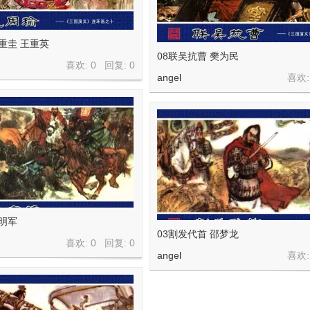
王重圭 王重英
08联吴抗曹 樊为民
喜欢: 0 回复:
0
angel
喜欢:
胡明军
03割发代首 邵梦龙
喜欢: 0 回复:
0
angel
喜欢: