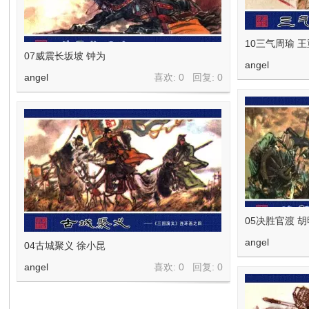
10三气周瑜 
07威震长坂坡 钟为
angel
angel
喜欢: 0 回复:
0
05决胜官渡 
angel
04古城聚义 徐小昆
angel
喜欢: 0 回复:
0