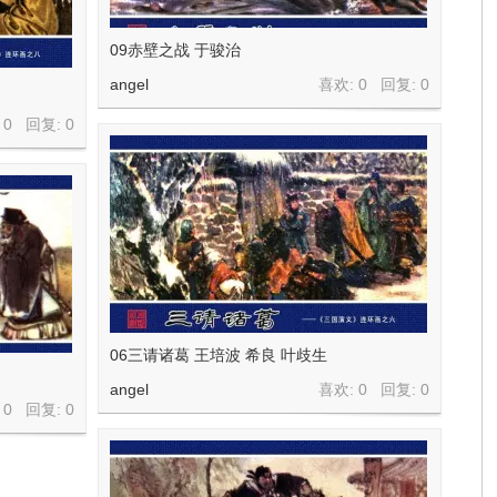
09赤壁之战 于骏治
angel
喜欢: 0 回复:
0
 0 回复:
0
06三请诸葛 王培波 希良 叶歧生
angel
喜欢: 0 回复:
0
 0 回复:
0